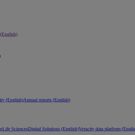
 (English)
)
ity (English)
Annual reports (English)
ce
Life Sciences
Digital Solutions (English)
Veracity data platform (Engli