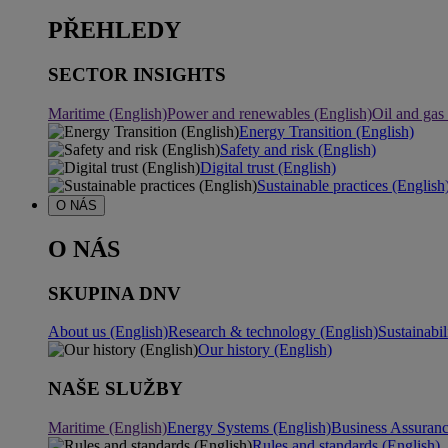
PŘEHLEDY
SECTOR INSIGHTS
Maritime (English)
Power and renewables (English)
Oil and gas
Energy Transition (English)
Safety and risk (English)
Digital trust (English)
Sustainable practices (English
O NÁS
O NÁS
SKUPINA DNV
About us (English)
Research & technology (English)
Sustainabil
Our history (English)
NAŠE SLUŽBY
Maritime (English)
Energy Systems (English)
Business Assuran
Rules and standards (English)