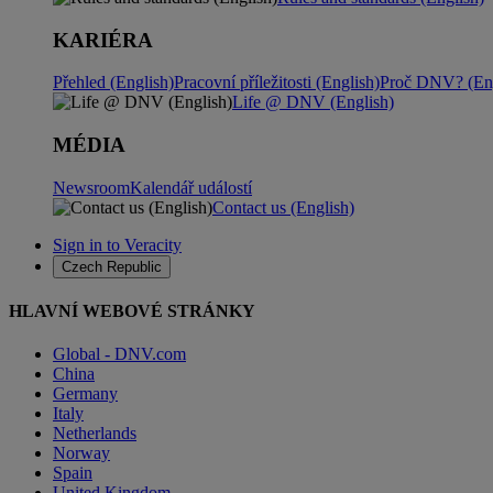
KARIÉRA
Přehled (English)
Pracovní příležitosti (English)
Proč DNV? (Eng
Life @ DNV (English)
MÉDIA
Newsroom
Kalendář událostí
Contact us (English)
Sign in to Veracity
Czech Republic
HLAVNÍ WEBOVÉ STRÁNKY
Global - DNV.com
China
Germany
Italy
Netherlands
Norway
Spain
United Kingdom