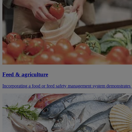
Feed & agriculture
Incorporating a food or feed safety management system demonstrates 