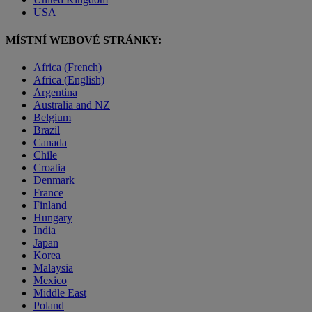
USA
MÍSTNÍ WEBOVÉ STRÁNKY:
Africa (French)
Africa (English)
Argentina
Australia and NZ
Belgium
Brazil
Canada
Chile
Croatia
Denmark
France
Finland
Hungary
India
Japan
Korea
Malaysia
Mexico
Middle East
Poland