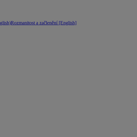
lish)
Rozmanitost a začlenění [English]