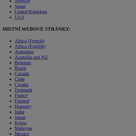
Norway
Spain
United Kingdom
USA
MÍSTNÍ WEBOVÉ STRÁNKY:
Africa (French)
Africa (English)
Argentina
Australia and NZ
Belgium
Brazil
Canada
Chile
Croatia
Denmark
France
Finland
Hungary
India
Japan
Korea
Malaysia
Mexico