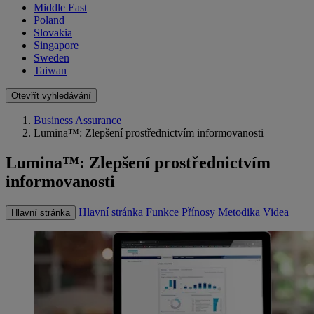
Middle East
Poland
Slovakia
Singapore
Sweden
Taiwan
Otevřít vyhledávání
Business Assurance
Lumina™: Zlepšení prostřednictvím informovanosti
Lumina™: Zlepšení prostřednictvím
informovanosti
Hlavní stránka
Funkce
Přínosy
Metodika
Videa
Hlavní stránka