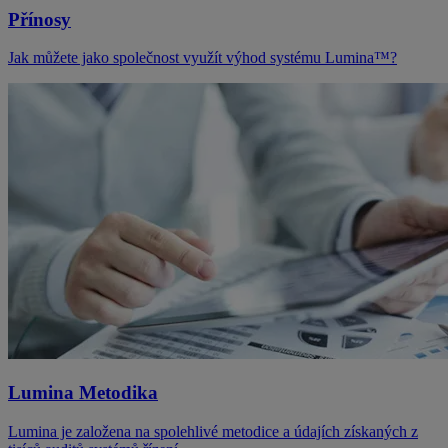
Přínosy
Jak můžete jako společnost využít výhod systému Lumina™?
Lumina Metodika
Lumina je založena na spolehlivé metodice a údajích získaných z