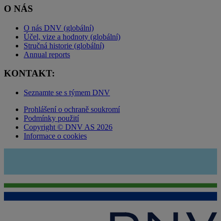
O NÁS
O nás DNV (globální)
Účel, vize a hodnoty (globální)
Stručná historie (globální)
Annual reports
KONTAKT:
Seznamte se s týmem DNV
Prohlášení o ochraně soukromí
Podmínky použití
Copyright © DNV AS 2026
Informace o cookies