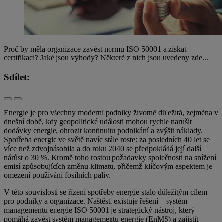
Proč by měla organizace zavést normu ISO 50001 a získat
certifikaci? Jaké jsou výhody? Některé z nich jsou uvedeny zde...
Sdílet:
Energie je pro všechny moderní podniky životně důležitá, zejména v
dnešní době, kdy geopolitické události mohou rychle narušit
dodávky energie, ohrozit kontinuitu podnikání a zvýšit náklady.
Spotřeba energie ve světě navíc stále roste: za posledních 40 let se
více než zdvojnásobila a do roku 2040 se předpokládá její další
nárůst o 30 %. Kromě toho rostou požadavky společnosti na snížení
emisí způsobujících změnu klimatu, přičemž klíčovým aspektem je
omezení používání fosilních paliv.
V této souvislosti se řízení spotřeby energie stalo důležitým cílem
pro podniky a organizace. Naštěstí existuje řešení – systém
managementu energie ISO 50001 je strategický nástroj, který
pomáhá zavést systém managementu energie (EnMS) a zajistit