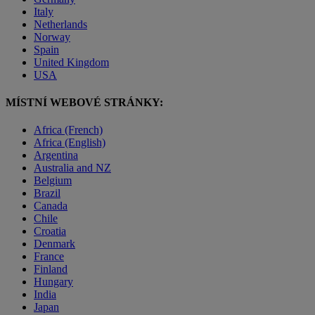
Italy
Netherlands
Norway
Spain
United Kingdom
USA
MÍSTNÍ WEBOVÉ STRÁNKY:
Africa (French)
Africa (English)
Argentina
Australia and NZ
Belgium
Brazil
Canada
Chile
Croatia
Denmark
France
Finland
Hungary
India
Japan