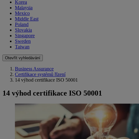
Korea
Malaysia
Mexico
Middle East
Poland
Slovakia
Singapore
Sweden
Taiwan
Otevřít vyhledávání
Business Assurance
Certifikace systémů řízení
14 výhod certifikace ISO 50001
14 výhod certifikace ISO 50001