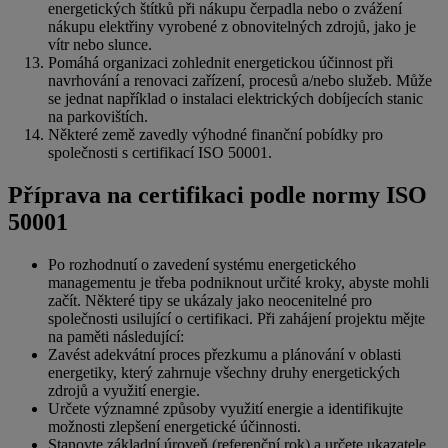
energetických štítků při nákupu čerpadla nebo o zvážení
nákupu elektřiny vyrobené z obnovitelných zdrojů, jako je
vítr nebo slunce.
Pomáhá organizaci zohlednit energetickou účinnost při
navrhování a renovaci zařízení, procesů a/nebo služeb. Může
se jednat například o instalaci elektrických dobíjecích stanic
na parkovištích.
Některé země zavedly výhodné finanční pobídky pro
společnosti s certifikací ISO 50001.
Příprava na certifikaci podle normy ISO
50001
Po rozhodnutí o zavedení systému energetického
managementu je třeba podniknout určité kroky, abyste mohli
začít. Některé tipy se ukázaly jako neocenitelné pro
společnosti usilující o certifikaci. Při zahájení projektu mějte
na paměti následující:
Zavést adekvátní proces přezkumu a plánování v oblasti
energetiky, který zahrnuje všechny druhy energetických
zdrojů a využití energie.
Určete významné způsoby využití energie a identifikujte
možnosti zlepšení energetické účinnosti.
Stanovte základní úroveň (referenční rok) a určete ukazatele