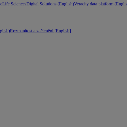
ce
Life Sciences
Digital Solutions (English)
Veracity data platform (Engli
lish)
Rozmanitost a začlenění [English]