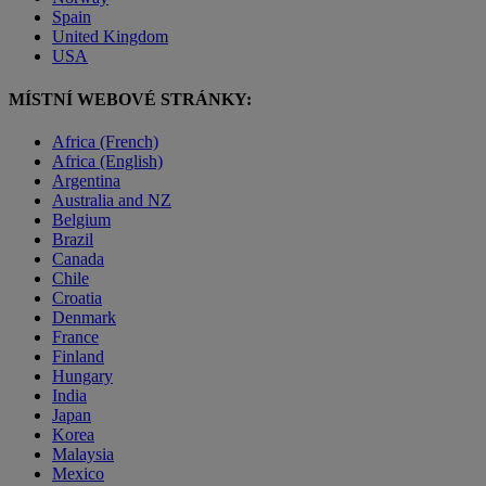
Spain
United Kingdom
USA
MÍSTNÍ WEBOVÉ STRÁNKY:
Africa (French)
Africa (English)
Argentina
Australia and NZ
Belgium
Brazil
Canada
Chile
Croatia
Denmark
France
Finland
Hungary
India
Japan
Korea
Malaysia
Mexico