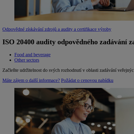
Odpovědné získávání zdrojů a audity a certifikace výroby
ISO 20400 audity odpovědného zadávání z
Food and beverage
Other sectors
Začleňte udržitelnost do svých rozhodnutí v oblasti zadávání veřejný
Máte zájem o další informace?
Požádat o cenovou nabídku