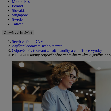
Middle East
Poland
Slovakia
Singapore
Sweden
Taiwan
Otevřít vyhledávání
Services from DNV
Zajištění dodavatelského řetězce
Odpovědné získávání zdrojů a audity a certifikace výroby
ISO 20400 audity odpovědného zadávání zakázek (udržitelnéh