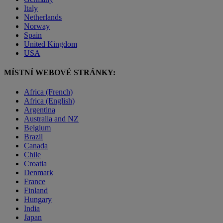
Italy
Netherlands
Norway
Spain
United Kingdom
USA
MÍSTNÍ WEBOVÉ STRÁNKY:
Africa (French)
Africa (English)
Argentina
Australia and NZ
Belgium
Brazil
Canada
Chile
Croatia
Denmark
France
Finland
Hungary
India
Japan