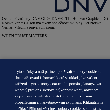
Ochranné známky DNV GL®, DNV®, The Horizon Graphic a Det
Norske Veritas® jsou majetkem společností skupiny Det Norske
Veritas. Všechna práva vyhrazena.
WHEN TRUST MATTERS
Tyto stránky a naši partneři používají soubory cookie ke
shromažďování informací, které se ukládají ve vašem
zařízení. Tyto soubory cookie nám pomáhají analyzovat
webový provoz a sledovat výkonnost webu, abychom
zlepšili váš uživatelský zážitek a pomohli s našimi
propagačními a marketingovými aktivitami. Kliknutím na
tlačítko "Přijmout všechny soubory cookie" souhlasíte s