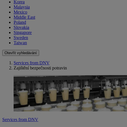
Korea
Malaysia
Mexico
Middle East
Poland
Slovakia
Singapore
Sweden
Taiwan
Otevřít vyhledávání
Services from DNV
Zajištění bezpečnosti potravin
Services from DNV