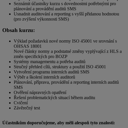
Seznámit účastníky kurzu s dovednostmi potřebnými pro
plánování a provádění auditů SMS
Usnadnit auditování a reporting s vyšší přidanou hodnotou
(pro zvýšení výkonnosti SMS)
Obsah kurzu:
Výklad požadavků nové normy ISO 45001 ve srovnání s
OHSAS 18001
Nové články normy a podstatné změny vyplývající z HLS a
změn specifických pro BOZP
Systémy managementu a potřeba auditů
Stručný přehled cílů, struktury a použití ISO 45001
Vytvoření programu interních auditů SMS
Výběr a školení interních auditorů
Plánování, příprava, provádění a reporting interních auditů
SMS
Ověření nápravných opatření
Řešení problematických situací během auditu
Cvičení
Závěrečný test
Účastníkům doporučujeme, aby měli alespoň tyto znalosti: