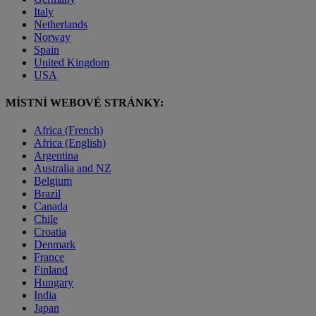
Italy
Netherlands
Norway
Spain
United Kingdom
USA
MÍSTNÍ WEBOVÉ STRÁNKY:
Africa (French)
Africa (English)
Argentina
Australia and NZ
Belgium
Brazil
Canada
Chile
Croatia
Denmark
France
Finland
Hungary
India
Japan