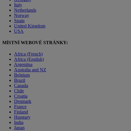
Italy
Netherlands
Norway
Spain
United Kingdom
USA
MÍSTNÍ WEBOVÉ STRÁNKY:
Africa (French)
Africa (English)
Argentina
Australia and NZ
Belgium
Brazil
Canada
Chile
Croatia
Denmark
France
Finland
Hungary
India
Japan