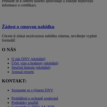
Přihlaste se k odběru našeho zpravodaje a získejte nejnovější
informace o certifikaci.
Žádost o cenovou nabídku
Chcete-li získat nezávaznou nabídku zdarma, neváhejte vyplnit
formulář.
O NÁS
O nás DNV (globální)
Účel, vize a hodnoty (globální)
Stručná historie (globální)
Annual reports
KONTAKT:
Seznamte se s týmem DNV
Prohlášení o ochraně soukromí
Podmínky použití
Copyright © DNV AS 2026