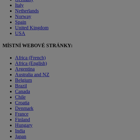
Italy
Netherlands
Norway
Spain
United Kingdom
USA
MÍSTNÍ WEBOVÉ STRÁNKY:
Africa (French)
Africa (English)
Argentina
Australia and NZ
Belgium
Brazil
Canada
Chile
Croatia
Denmark
France
Finland
Hungary
India
Japan