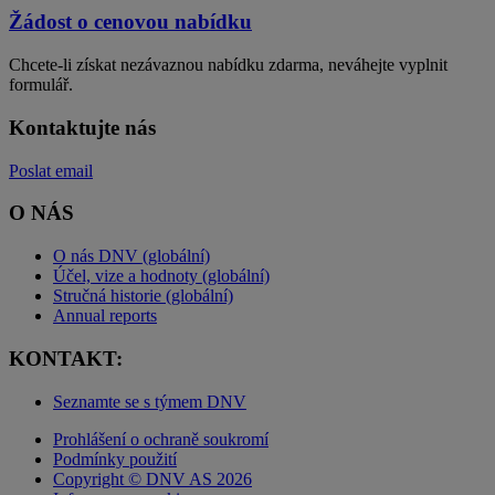
Žádost o cenovou nabídku
Chcete-li získat nezávaznou nabídku zdarma, neváhejte vyplnit
formulář.
Kontaktujte nás
Poslat email
O NÁS
O nás DNV (globální)
Účel, vize a hodnoty (globální)
Stručná historie (globální)
Annual reports
KONTAKT:
Seznamte se s týmem DNV
Prohlášení o ochraně soukromí
Podmínky použití
Copyright © DNV AS 2026