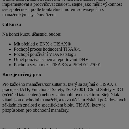
implementovat a procvičovat znalosti, stejně jako měřit výkonnost
své společnosti podle konkrétních norem souvisejících s
manažerskými systémy řízení
Cíl kurzu
Na konci kurzu účastníci budou:
Mít přehled o ENX a TISAX®
Pochopí proces hodnocení TISAX-u
Pochopí používání VDA katalogu
Umět používat schéma reportování DNV
Pochopí vztah mezi TISAX® a ISO/IEC 27001
Kurz je určený pro:
Pro každého manažera/konzultanta, který sa zajímá o TISAX a
pracuje s IATF, Functional Safety, ISO 27001, Cloud Safety v ICT
(včetňe Data centers) nebo v automobilovém sektoru. Stejně tak
vítáni jsou obchodní manažeři, a to za účelem získání požadovaných
základních znalostí o specifickém bloku TISAX, který je
přizpůsoben pro obchodní manažery.