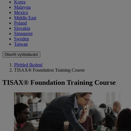
Korea
Malaysia
Mexico
Middle East
Poland
Slovakia
Singapore
Sweden
Taiwan
Otevřít vyhledávání
Přehled školení
TISAX® Foundation Training Course
TISAX® Foundation Training Course