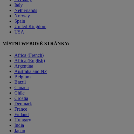
Italy
Netherlands
Norway
Spain
United Kingdom
USA
MÍSTNÍ WEBOVÉ STRÁNKY:
Africa (French)
Africa (English)
Argentina
Australia and NZ
Belgium
Brazil
Canada
Chile
Croatia
Denmark
France
Finland
Hungary
India
Japan