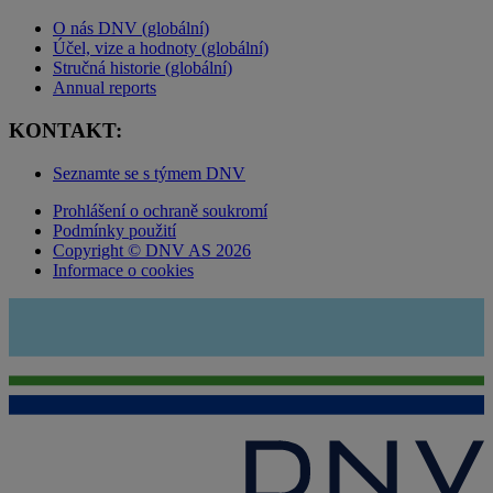
O nás DNV (globální)
Účel, vize a hodnoty (globální)
Stručná historie (globální)
Annual reports
KONTAKT:
Seznamte se s týmem DNV
Prohlášení o ochraně soukromí
Podmínky použití
Copyright © DNV AS 2026
Informace o cookies