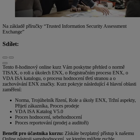
Na základě příručky “Trusted Information Security Assessment
Exchange”
Sdílet:
Tento 8-hodinový online kurz Vám poskytne přehled o normě
TISAX, o roli a úkolech ENX, o Registračním procesu ENX, o
VDA ISA katalogu, o procesu hodnocení třetí stranou a o
zachovávání ENX značky. Kurz pokryje následující 4 hlavní oblasti
zaměření:
Norma, Trojúhelník řízení, Role a úkoly ENX, Tržní aspekty,
Přijetí zákazníka, Proces prodeje
VDA ISA Katalog V5.0
Proces hodnocení, sebehodnocení
Proces reportování (prodej a auditoři)
Benefit pro účastníka kurzu:
Získáte bezplatný přístup k našemu
Online nástroji samohodnocení, ve kterém můžete rychle