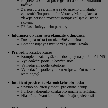
Přejděte na stránku pro registraci do kurzu kliknutím na
tlačítko.
Zaregistrujte se/přihlaste se do našeho digitálního
zákaznického portálu, the Veracity Marketplace, a
získejte personalizovanou komplexní správu svého
školení.
Přihlaste kolegy nebo partnery
Informace o kurzu jsou okamžitě k dispozici:
Dostupná místa jsou okamžitě viditelná
Počet dostupných míst je vždy aktualizován
Přehledný katalog kurzů:
Kompletní katalog školení dostupný na platformě LMS
Vyhledávání podle klíčových slov
Vyhledávání podle kategorie
Vyhledávání podle typu kurzu (prezenční nebo e-
learningový).
Intuitivní prostředí elektronického obchodu:
Snadno použitelný modul pro online nákup
Funkce nákupního košíku pro snadnější registraci
Hladké zadávání fakturačních údajů společnosti