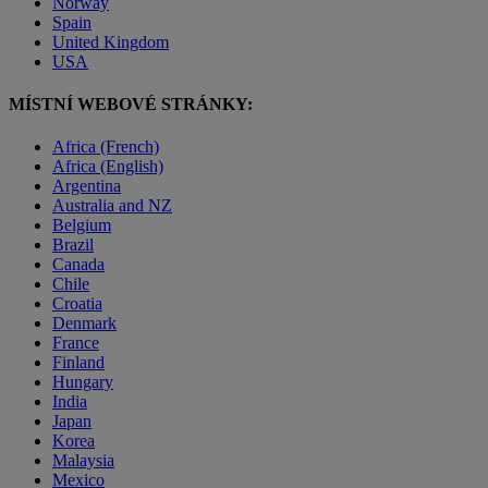
Norway
Spain
United Kingdom
USA
MÍSTNÍ WEBOVÉ STRÁNKY:
Africa (French)
Africa (English)
Argentina
Australia and NZ
Belgium
Brazil
Canada
Chile
Croatia
Denmark
France
Finland
Hungary
India
Japan
Korea
Malaysia
Mexico