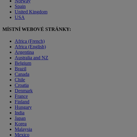
Norway
Spain
United Kingdom
USA
MÍSTNÍ WEBOVÉ STRÁNKY:
Africa (French)
Africa (English)
Argentina
Australia and NZ
Belgium
Brazil
Canada
Chile
Croatia
Denmark
France
Finland
Hungary
India
Japan
Korea
Malaysia
Mexico