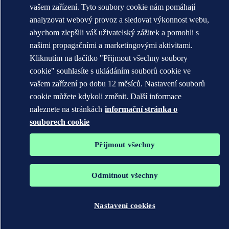
vašem zařízení. Tyto soubory cookie nám pomáhají
Ochranné známky DNV GL®, DNV®, The Horizon Graphic a Det
analyzovat webový provoz a sledovat výkonnost webu,
Norske Veritas® jsou majetkem společností skupiny Det Norske
abychom zlepšili váš uživatelský zážitek a pomohli s
Veritas. Všechna práva vyhrazena.
našimi propagačními a marketingovými aktivitami.
WHEN TRUST MATTERS
Kliknutím na tlačítko "Přijmout všechny soubory
cookie" souhlasíte s ukládáním souborů cookie ve
vašem zařízení po dobu 12 měsíců. Nastavení souborů
cookie můžete kdykoli změnit. Další informace
naleznete na stránkách
informační stránka o
souborech cookie
Přijmout všechny
Odmítnout všechny
Nastavení cookies