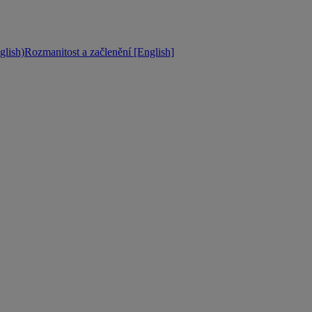
lish)
Rozmanitost a začlenění [English]