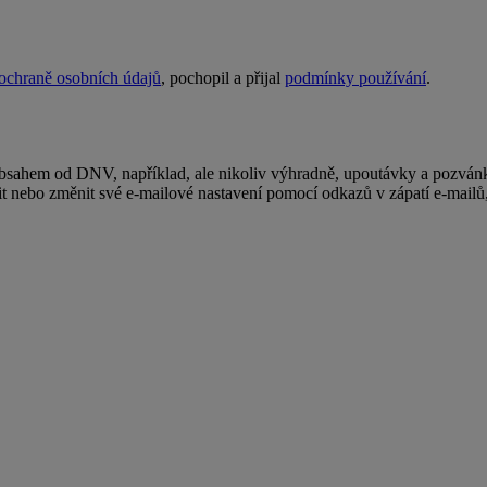
 ochraně osobních údajů
, pochopil a přijal
podmínky používání
.
obsahem od DNV, například, ale nikoliv výhradně, upoutávky a pozvánk
t nebo změnit své e-mailové nastavení pomocí odkazů v zápatí e-mailů