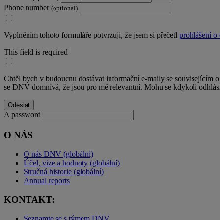
Phone number
(optional)
Vyplněním tohoto formuláře potvrzuji, že jsem si přečetl
prohlášení o
This field is required
Chtěl bych v budoucnu dostávat informační e-maily se souvisejícím 
se DNV domnívá, že jsou pro mě relevantní. Mohu se kdykoli odhlási
A password
O NÁS
O nás DNV (globální)
Účel, vize a hodnoty (globální)
Stručná historie (globální)
Annual reports
KONTAKT:
Seznamte se s týmem DNV