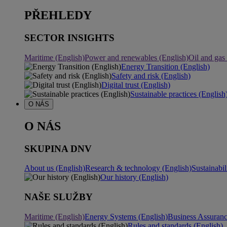
PŘEHLEDY
SECTOR INSIGHTS
Maritime (English)
Power and renewables (English)
Oil and gas
Energy Transition (English)
Safety and risk (English)
Digital trust (English)
Sustainable practices (English
O NÁS
O NÁS
SKUPINA DNV
About us (English)
Research & technology (English)
Sustainabil
Our history (English)
NAŠE SLUŽBY
Maritime (English)
Energy Systems (English)
Business Assuran
Rules and standards (English)