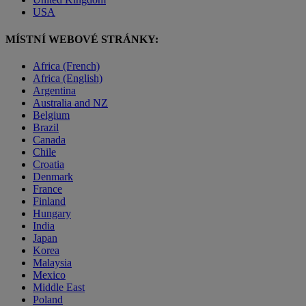
USA
MÍSTNÍ WEBOVÉ STRÁNKY:
Africa (French)
Africa (English)
Argentina
Australia and NZ
Belgium
Brazil
Canada
Chile
Croatia
Denmark
France
Finland
Hungary
India
Japan
Korea
Malaysia
Mexico
Middle East
Poland