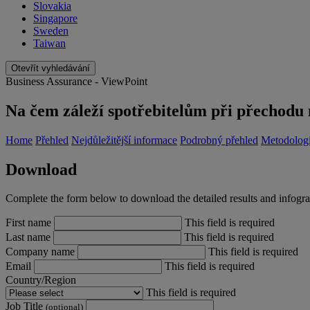
Slovakia
Singapore
Sweden
Taiwan
Otevřít vyhledávání
Business Assurance - ViewPoint
Na čem záleží spotřebitelům při přechodu
Home
Přehled
Nejdůležitější informace
Podrobný přehled
Metodolog
Download
Complete the form below to download the detailed results and infogr
First name
This field is required
Last name
This field is required
Company name
This field is required
Email
This field is required
Country/Region
This field is required
Job Title
(optional)