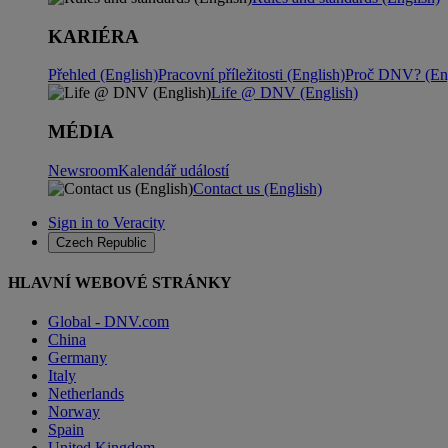
KARIÉRA
Přehled (English)
Pracovní příležitosti (English)
Proč DNV? (Eng
Life @ DNV (English)
MÉDIA
Newsroom
Kalendář událostí
Contact us (English)
Sign in to Veracity
Czech Republic
HLAVNÍ WEBOVÉ STRÁNKY
Global - DNV.com
China
Germany
Italy
Netherlands
Norway
Spain
United Kingdom