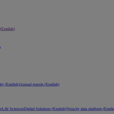
 (English)
)
ity (English)
Annual reports (English)
ce
Life Sciences
Digital Solutions (English)
Veracity data platform (Engli