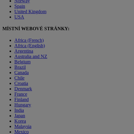
Norway
Spain
United Kingdom
USA
MÍSTNÍ WEBOVÉ STRÁNKY:
Africa (French)
Africa (English)
Argentina
Australia and NZ
Belgium
Brazil
Canada
Chile
Croatia
Denmark
France
Finland
Hungary
India
Japan
Korea
Malaysia
Mexico