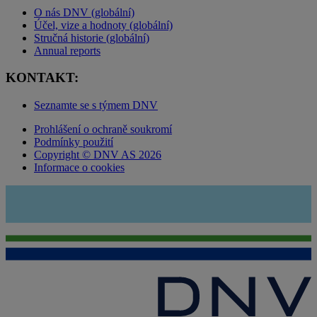
O nás DNV (globální)
Účel, vize a hodnoty (globální)
Stručná historie (globální)
Annual reports
KONTAKT:
Seznamte se s týmem DNV
Prohlášení o ochraně soukromí
Podmínky použití
Copyright © DNV AS 2026
Informace o cookies