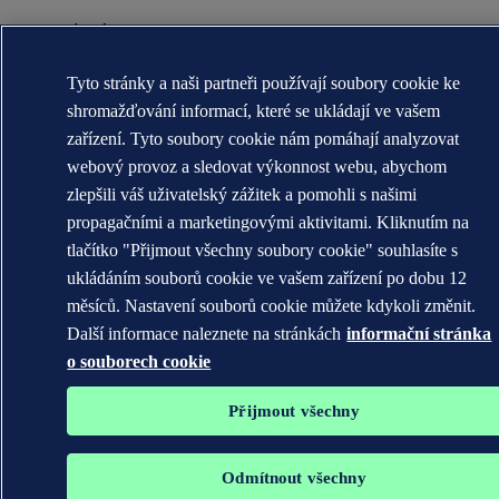
Ochranné známky DNV GL®, DNV®, The Horizon Graphic a Det
Norske Veritas® jsou majetkem společností skupiny Det Norske
Veritas. Všechna práva vyhrazena.
Tyto stránky a naši partneři používají soubory cookie ke
WHEN TRUST MATTERS
shromažďování informací, které se ukládají ve vašem
zařízení. Tyto soubory cookie nám pomáhají analyzovat
webový provoz a sledovat výkonnost webu, abychom
zlepšili váš uživatelský zážitek a pomohli s našimi
propagačními a marketingovými aktivitami. Kliknutím na
tlačítko "Přijmout všechny soubory cookie" souhlasíte s
ukládáním souborů cookie ve vašem zařízení po dobu 12
měsíců. Nastavení souborů cookie můžete kdykoli změnit.
Další informace naleznete na stránkách
informační stránka
o souborech cookie
Přijmout všechny
Odmítnout všechny