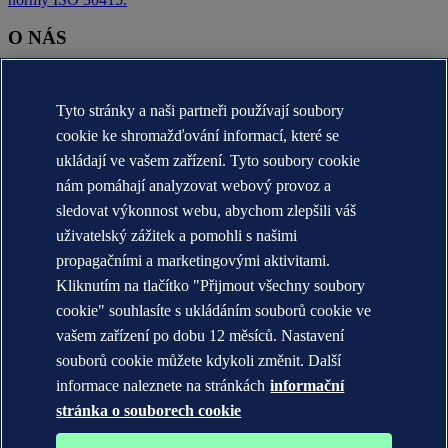
O NÁS
O nás DNV (globální)
Účel, vize a hodnoty (globální)
Tyto stránky a naši partneři používají soubory
Stručná historie (globální)
Annual reports
cookie ke shromažďování informací, které se
ukládají ve vašem zařízení. Tyto soubory cookie
KONTAKT:
nám pomáhají analyzovat webový provoz a
Seznamte se s týmem DNV
sledovat výkonnost webu, abychom zlepšili váš
uživatelský zážitek a pomohli s našimi
Prohlášení o ochraně soukromí
Podmínky použití
propagačními a marketingovými aktivitami.
Copyright © DNV AS 2026
Kliknutím na tlačítko "Přijmout všechny soubory
Informace o cookies
cookie" souhlasíte s ukládáním souborů cookie ve
vašem zařízení po dobu 12 měsíců. Nastavení
souborů cookie můžete kdykoli změnit. Další
informace naleznete na stránkách
informační
stránka o souborech cookie