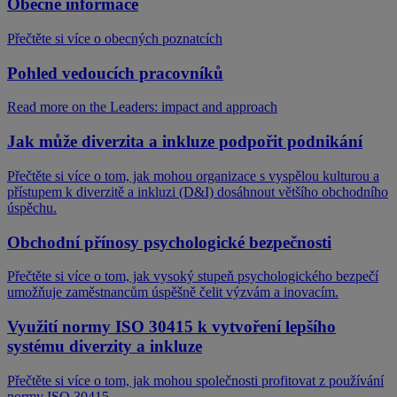
Obecné informace
Přečtěte si více o obecných poznatcích
Pohled vedoucích pracovníků
Read more on the Leaders: impact and approach
Jak může diverzita a inkluze podpořit podnikání
Přečtěte si více o tom, jak mohou organizace s vyspělou kulturou a
přístupem k diverzitě a inkluzi (D&I) dosáhnout většího obchodního
úspěchu.
Obchodní přínosy psychologické bezpečnosti
Přečtěte si více o tom, jak vysoký stupeň psychologického bezpečí
umožňuje zaměstnancům úspěšně čelit výzvám a inovacím.
Využití normy ISO 30415 k vytvoření lepšího
systému diverzity a inkluze
Přečtěte si více o tom, jak mohou společnosti profitovat z používání
normy ISO 30415.