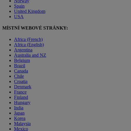
Norway
Spain
United Kingdom
USA
MÍSTNÍ WEBOVÉ STRÁNKY:
Africa (French)
Africa (English)
Argentina
Australia and NZ
Belgium
Brazil
Canada
Chile
Croatia
Denmark
France
Finland
Hungary
India
Japan
Korea
Malaysia
Mexico