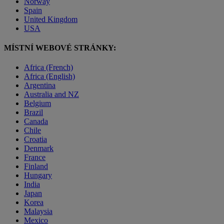
Norway
Spain
United Kingdom
USA
MÍSTNÍ WEBOVÉ STRÁNKY:
Africa (French)
Africa (English)
Argentina
Australia and NZ
Belgium
Brazil
Canada
Chile
Croatia
Denmark
France
Finland
Hungary
India
Japan
Korea
Malaysia
Mexico