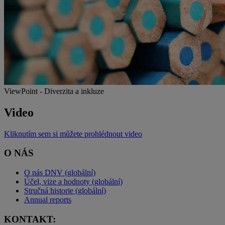
ViewPoint - Diverzita a inkluze
Video
Kliknutím sem si můžete prohlédnout video
O NÁS
O nás DNV (globální)
Účel, vize a hodnoty (globální)
Stručná historie (globální)
Annual reports
KONTAKT: