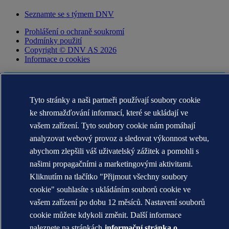
Seznamte se s týmem DNV
Prohlášení o ochraně soukromí
Podmínky použití
Copyright © DNV AS 2026
Informace o cookies
Tyto stránky a naši partneři používají soubory cookie
ke shromažďování informací, které se ukládají ve
vašem zařízení. Tyto soubory cookie nám pomáhají
analyzovat webový provoz a sledovat výkonnost webu,
abychom zlepšili váš uživatelský zážitek a pomohli s
našimi propagačními a marketingovými aktivitami.
Kliknutím na tlačítko "Přijmout všechny soubory
Ochranné známky DNV GL®, DNV®, The Horizon Graphic a Det
cookie" souhlasíte s ukládáním souborů cookie ve
Norske Veritas® jsou majetkem společností skupiny Det Norske
Veritas. Všechna práva vyhrazena.
vašem zařízení po dobu 12 měsíců. Nastavení souborů
cookie můžete kdykoli změnit. Další informace
WHEN TRUST MATTERS
naleznete na stránkách
informační stránka o