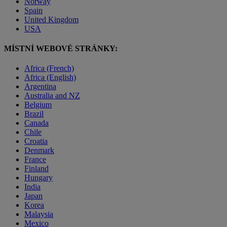
Norway
Spain
United Kingdom
USA
MÍSTNÍ WEBOVÉ STRÁNKY:
Africa (French)
Africa (English)
Argentina
Australia and NZ
Belgium
Brazil
Canada
Chile
Croatia
Denmark
France
Finland
Hungary
India
Japan
Korea
Malaysia
Mexico