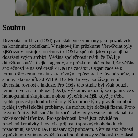
Souhrn
Diverzita a inkluze (D&I) jsou stále více vnímány jako požadavek
na kontinuitu podnikání. V nejnovějším průzkumu ViewPoint byly
zjišťovány postoje společností k D&I a způsob, jakým pracují na
dosažení svých ambicí. Většina společností uvádí, že D&I je
důležitou součástí jejich agendy, ale průzkum také odhalil, že většina
společností je na své cestě k D&I na začátku. Organizace se k
tomuto širokému tématu staví různými způsoby. Uznávané zprávy a
studie, jako například WBSCD a McKinsey, používají termín
diverzita, rovnost a inkluze. Pro účely této studie byl však použit
termín diverzita a inkluze (D&I). Výzkumy ukazují, že organizace s
homogenními skupinami mohou být efektivnější, když je třeba
rychle provést jednoduché úkoly. Různorodé týmy pravděpodobně
rychleji vyřeší složité problémy, ale mohou být složitěji řízené. Proto
je zapotřebí zajistit sociální bezpečí, aby byly vysoké intelektuální a
nízké sociální třenice. Pro společnosti, které jsou závislé na
rozvíjení kreativity, inovací a přijímání správných obchodních
rozhodnutí, se však D&I ukázaly být přínosem. Většina společností
v průzkumu zatím nevyužívá obchodní přínosy svého úsilí v oblasti