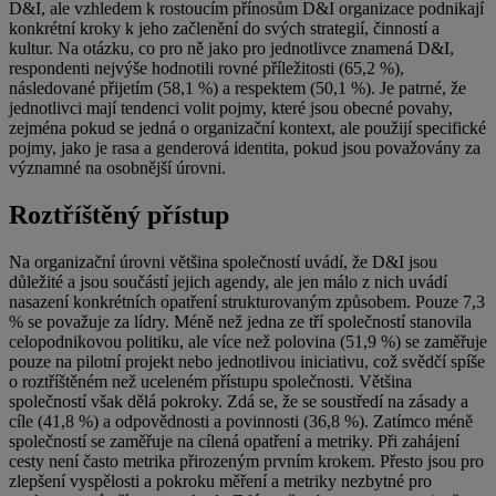
D&I, ale vzhledem k rostoucím přínosům D&I organizace podnikají
konkrétní kroky k jeho začlenění do svých strategií, činností a
kultur. Na otázku, co pro ně jako pro jednotlivce znamená D&I,
respondenti nejvýše hodnotili rovné příležitosti (65,2 %),
následované přijetím (58,1 %) a respektem (50,1 %). Je patrné, že
jednotlivci mají tendenci volit pojmy, které jsou obecné povahy,
zejména pokud se jedná o organizační kontext, ale použijí specifické
pojmy, jako je rasa a genderová identita, pokud jsou považovány za
významné na osobnější úrovni.
Roztříštěný přístup
Na organizační úrovni většina společností uvádí, že D&I jsou
důležité a jsou součástí jejich agendy, ale jen málo z nich uvádí
nasazení konkrétních opatření strukturovaným způsobem. Pouze 7,3
% se považuje za lídry. Méně než jedna ze tří společností stanovila
celopodnikovou politiku, ale více než polovina (51,9 %) se zaměřuje
pouze na pilotní projekt nebo jednotlivou iniciativu, což svědčí spíše
o roztříštěném než uceleném přístupu společnosti. Většina
společností však dělá pokroky. Zdá se, že se soustředí na zásady a
cíle (41,8 %) a odpovědnosti a povinnosti (36,8 %). Zatímco méně
společností se zaměřuje na cílená opatření a metriky. Při zahájení
cesty není často metrika přirozeným prvním krokem. Přesto jsou pro
zlepšení vyspělosti a pokroku měření a metriky nezbytné pro