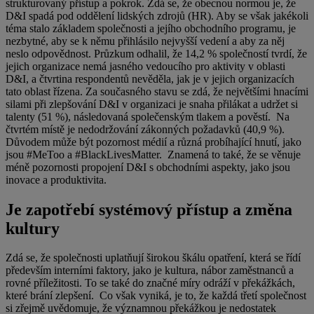
strukturovaný přístup a pokrok. Zdá se, že obecnou normou je, že
D&I spadá pod oddělení lidských zdrojů (HR). Aby se však jakékoli
téma stalo základem společnosti a jejího obchodního programu, je
nezbytné, aby se k němu přihlásilo nejvyšší vedení a aby za něj
neslo odpovědnost. Průzkum odhalil, že 14,2 % společností tvrdí, že
jejich organizace nemá jasného vedoucího pro aktivity v oblasti
D&I, a čtvrtina respondentů nevěděla, jak je v jejich organizacích
tato oblast řízena. Za současného stavu se zdá, že největšími hnacími
silami při zlepšování D&I v organizaci je snaha přilákat a udržet si
talenty (51 %), následovaná společenským tlakem a pověstí. Na
čtvrtém místě je nedodržování zákonných požadavků (40,9 %).
Důvodem může být pozornost médií a různá probíhající hnutí, jako
jsou #MeToo a #BlackLivesMatter. Znamená to také, že se věnuje
méně pozornosti propojení D&I s obchodními aspekty, jako jsou
inovace a produktivita.
Je zapotřebí systémový přístup a změna
kultury
Zdá se, že společnosti uplatňují širokou škálu opatření, která se řídí
především interními faktory, jako je kultura, nábor zaměstnanců a
rovné příležitosti. To se také do značné míry odráží v překážkách,
které brání zlepšení. Co však vyniká, je to, že každá třetí společnost
si zřejmě uvědomuje, že významnou překážkou je nedostatek