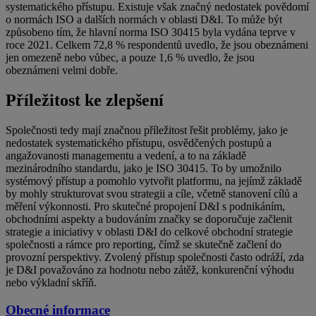
systematického přístupu. Existuje však značný nedostatek povědomí
o normách ISO a dalších normách v oblasti D&I. To může být
způsobeno tím, že hlavní norma ISO 30415 byla vydána teprve v
roce 2021. Celkem 72,8 % respondentů uvedlo, že jsou obeznámeni
jen omezeně nebo vůbec, a pouze 1,6 % uvedlo, že jsou
obeznámeni velmi dobře.
Příležitost ke zlepšení
Společnosti tedy mají značnou příležitost řešit problémy, jako je
nedostatek systematického přístupu, osvědčených postupů a
angažovanosti managementu a vedení, a to na základě
mezinárodního standardu, jako je ISO 30415. To by umožnilo
systémový přístup a pomohlo vytvořit platformu, na jejímž základě
by mohly strukturovat svou strategii a cíle, včetně stanovení cílů a
měření výkonnosti. Pro skutečné propojení D&I s podnikáním,
obchodními aspekty a budováním značky se doporučuje začlenit
strategie a iniciativy v oblasti D&I do celkové obchodní strategie
společnosti a rámce pro reporting, čímž se skutečně začlení do
provozní perspektivy. Zvolený přístup společnosti často odráží, zda
je D&I považováno za hodnotu nebo zátěž, konkurenční výhodu
nebo výkladní skříň.
Obecné informace