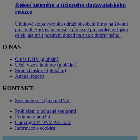
Řešení zeleného a účinného dodavatelského
řetězce
Uhlíková stopa výrobku odráží působení firmy na životní
prostředí. Snižování emisí je přínosné pro společnost jako
celek, ale má i pozitivní dopad na zisk a dobré jméno.
O NÁS
O nás DNV (globální)
Účel, vize a hodnoty (globální)
Stručná historie (globální)
Annual reports
KONTAKT:
Seznamte se s týmem DNV
Prohlášení o ochraně soukromí
Podmínky použití
Copyright © DNV AS 2026
Informace o cookies