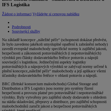
IFS Logistika
Žádost o informaci
Vyžádejte si cenovou nabídku
Podrobnosti
Související služby
​Na základě koncepce „náležité péče“ (schopnosti dokázat předvést,
že bylo zavedeno jakékoli smysluplné opatření k zabránění nehody)
zavedli evropské maloobchody specifické normy k zajištění jakosti,
bezpečnosti a zákonnosti potravinářských (i nepotravinářských)
výrobků pro články dodavatelského řetězce potravin a nápojů
související s logistikou. Jedinečnými aspekty logistiky
potravinářských a nápojových výrobků se zabývají normy určené k
plnění koncepce„náležité péče“ maloobchody a její aplikace všemi
účastníky dodavatelského řetězce v oblasti potravin a nápojů.
BRC (Britské konsorcium maloobchodu) Global Storage and
Distribution a IFS Logistics jsou normy pro systémy řízení
bezpečnosti a provozu platné pro potravinářské i nepotravinářské
výrobky. Byly vytvořeny pro zajištění shody dodavatele s ohledem
na stádia skladování, přepravy a distribuce, pro zajištění schopnosti
maloobchodníků zaručit jakost a bezpečnost potravinářských
výrobků, které prodávají.