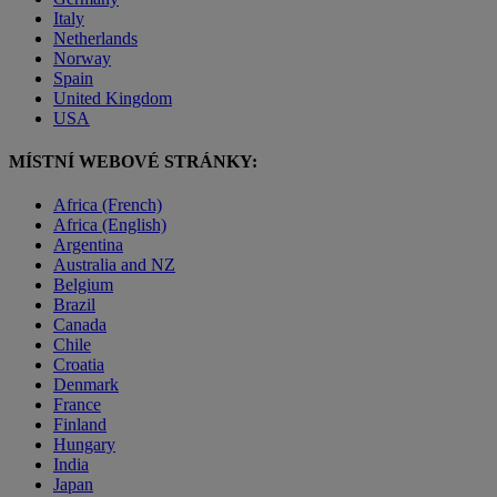
Italy
Netherlands
Norway
Spain
United Kingdom
USA
MÍSTNÍ WEBOVÉ STRÁNKY:
Africa (French)
Africa (English)
Argentina
Australia and NZ
Belgium
Brazil
Canada
Chile
Croatia
Denmark
France
Finland
Hungary
India
Japan