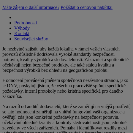
Máte zájem o další informace?
Požádat o cenovou nabídku
Podrobnosti
Výhody
Kontakt
Související služby
Je nezbytné zajistit, aby každá lokalita v rámci vašich vlastních
provozů důsledně dodržovala vysoké standardy bezpečnosti
potravin, kvality výrobků a sledovatelnosti. Zákazníci a spotřebitelé
očekávají nejen bezpečné produkty, ale také stálou kvalitu a
bezpečnost výrobků bez ohledu na geografickou polohu.
Hodnocení prováděná jménem společnosti nezávislou stranou, jako
je DNV, poskytují jistotu, že všechna pracoviště splňují specifické
požadavky, interní protokoly nebo kritéria specifická pro daného
zákazníka.
Na rozdíl od auditů dodavatelů, které se zaměřují na vnější prostředí,
se tato hodnocení zaměřují na vnitřní fungování vaší organizace a
ověřují, zda jsou konkrétní požadavky na bezpečnost potravin,
očekávání ohledně kvality a kontroly sledovatelnosti jsou jednotně
zavedeny ve všech zařízeních. Pomáhají identifikovat rozdíly mezi