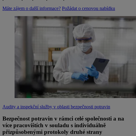
Máte zájem o další informace?
Požádat o cenovou nabídku
Audity a inspekční služby v oblasti bezpečnosti potravin
Bezpečnost potravin v rámci celé společnosti a na
více pracovištích v souladu s individuálně
přizpůsobenými protokoly druhé strany