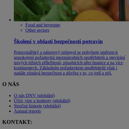
Food and beverage
Other sectors
Školení v oblasti bezpečnosti potravin
Potravinářský a nápojový průmysl se pohybuje směrem k
uspokojení požadavků mezinárodních spotřebitelů a otevírání
nových tržních příležitostí, působících přes hranice a na více
kontinentech. Základním požadavkem spotřebitelů však i
nadále zůstává bezpečnost a důvěra v to, co jedí a pijí.
O NÁS
O nás DNV (globální)
Účel, vize a hodnoty (globální)
Stručná historie (globální)
Annual reports
KONTAKT: