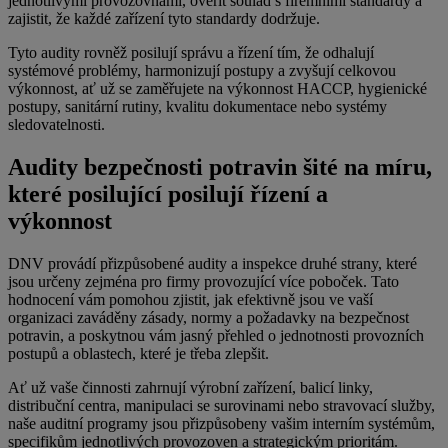
jednotlivými provozovnami, ověřit soulad s firemními standardy a
zajistit, že každé zařízení tyto standardy dodržuje.
Tyto audity rovněž posilují správu a řízení tím, že odhalují
systémové problémy, harmonizují postupy a zvyšují celkovou
výkonnost, ať už se zaměřujete na výkonnost HACCP, hygienické
postupy, sanitární rutiny, kvalitu dokumentace nebo systémy
sledovatelnosti.
Audity bezpečnosti potravin šité na míru,
které posilující posilují řízení a
výkonnost
DNV provádí přizpůsobené audity a inspekce druhé strany, které
jsou určeny zejména pro firmy provozující více poboček. Tato
hodnocení vám pomohou zjistit, jak efektivně jsou ve vaší
organizaci zaváděny zásady, normy a požadavky na bezpečnost
potravin, a poskytnou vám jasný přehled o jednotnosti provozních
postupů a oblastech, které je třeba zlepšit.
Ať už vaše činnosti zahrnují výrobní zařízení, balicí linky,
distribuční centra, manipulaci se surovinami nebo stravovací služby,
naše auditní programy jsou přizpůsobeny vašim interním systémům,
specifikům jednotlivých provozoven a strategickým prioritám.