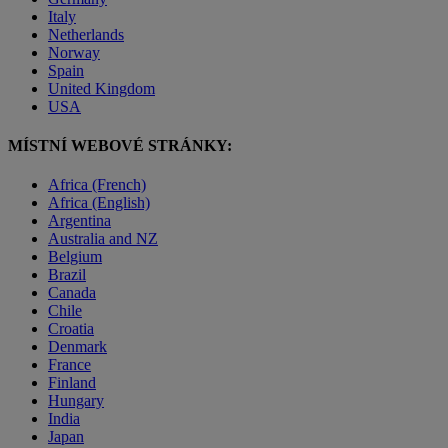
Italy
Netherlands
Norway
Spain
United Kingdom
USA
MÍSTNÍ WEBOVÉ STRÁNKY:
Africa (French)
Africa (English)
Argentina
Australia and NZ
Belgium
Brazil
Canada
Chile
Croatia
Denmark
France
Finland
Hungary
India
Japan