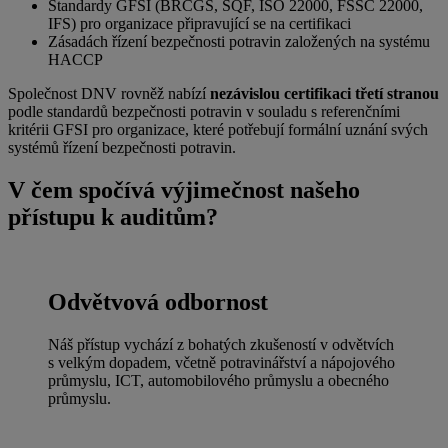
Standardy GFSI (BRCGS, SQF, ISO 22000, FSSC 22000,
IFS) pro organizace připravující se na certifikaci
Zásadách řízení bezpečnosti potravin založených na systému
HACCP
Společnost DNV rovněž nabízí
nezávislou certifikaci třetí stranou
podle standardů bezpečnosti potravin v souladu s referenčními
kritérii GFSI pro organizace, které potřebují formální uznání svých
systémů řízení bezpečnosti potravin.
V čem spočívá výjimečnost našeho
přístupu k auditům?
Odvětvová odbornost
Náš přístup vychází z bohatých zkušeností v odvětvích
s velkým dopadem, včetně potravinářství a nápojového
průmyslu, ICT, automobilového průmyslu a obecného
průmyslu.