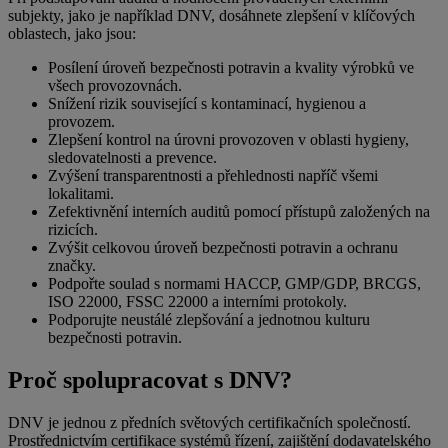
subjekty, jako je například DNV, dosáhnete zlepšení v klíčových
oblastech, jako jsou:
Posílení úroveň bezpečnosti potravin a kvality výrobků ve
všech provozovnách.
Snížení rizik související s kontaminací, hygienou a
provozem.
Zlepšení kontrol na úrovni provozoven v oblasti hygieny,
sledovatelnosti a prevence.
Zvýšení transparentnosti a přehlednosti napříč všemi
lokalitami.
Zefektivnění interních auditů pomocí přístupů založených na
rizicích.
Zvýšit celkovou úroveň bezpečnosti potravin a ochranu
značky.
Podpořte soulad s normami HACCP, GMP/GDP, BRCGS,
ISO 22000, FSSC 22000 a interními protokoly.
Podporujte neustálé zlepšování a jednotnou kulturu
bezpečnosti potravin.
Proč spolupracovat s DNV?
DNV je jednou z předních světových certifikačních společností.
Prostřednictvím certifikace systémů řízení, zajištění dodavatelského