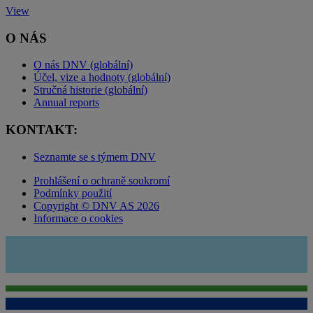
View
O NÁS
O nás DNV (globální)
Účel, vize a hodnoty (globální)
Stručná historie (globální)
Annual reports
KONTAKT:
Seznamte se s týmem DNV
Prohlášení o ochraně soukromí
Podmínky použití
Copyright © DNV AS 2026
Informace o cookies