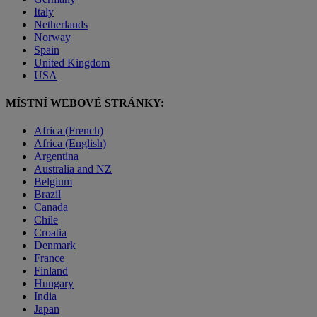
Italy
Netherlands
Norway
Spain
United Kingdom
USA
MÍSTNÍ WEBOVÉ STRÁNKY:
Africa (French)
Africa (English)
Argentina
Australia and NZ
Belgium
Brazil
Canada
Chile
Croatia
Denmark
France
Finland
Hungary
India
Japan