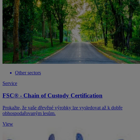
Other sectors
Service
FSC® - Chain of Custody Certification
Prokažte, že vaše dřevěné výrobky lze vysledovat až k dobře
obhospodařovaným lesům.
View