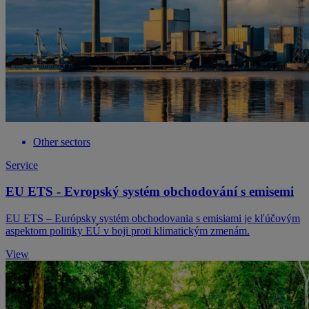
Other sectors
Service
EU ETS - Evropský systém obchodování s emisemi
EU ETS – Európsky systém obchodovania s emisiami je kľúčovým
aspektom politiky EÚ v boji proti klimatickým zmenám.
View