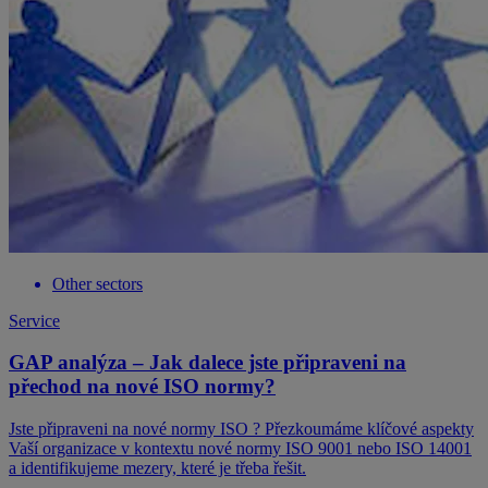
Other sectors
Service
GAP analýza – Jak dalece jste připraveni na
přechod na nové ISO normy?
Jste připraveni na nové normy ISO ? Přezkoumáme klíčové aspekty
Vaší organizace v kontextu nové normy ISO 9001 nebo ISO 14001
a identifikujeme mezery, které je třeba řešit.