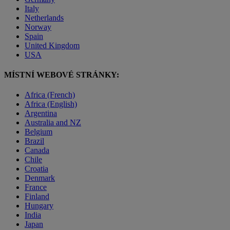
Italy
Netherlands
Norway
Spain
United Kingdom
USA
MÍSTNÍ WEBOVÉ STRÁNKY:
Africa (French)
Africa (English)
Argentina
Australia and NZ
Belgium
Brazil
Canada
Chile
Croatia
Denmark
France
Finland
Hungary
India
Japan