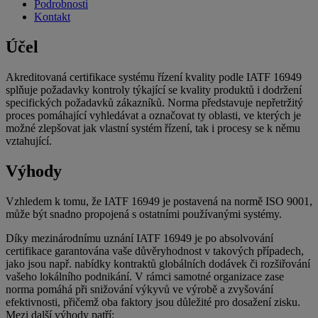
Podrobnosti
Kontakt
Účel
Akreditovaná certifikace systému řízení kvality podle IATF 16949
splňuje požadavky kontroly týkající se kvality produktů i dodržení
specifických požadavků zákazníků. Norma představuje nepřetržitý
proces pomáhající vyhledávat a označovat ty oblasti, ve kterých je
možné zlepšovat jak vlastní systém řízení, tak i procesy se k němu
vztahující.
Výhody
Vzhledem k tomu, že IATF 16949 je postavená na normě ISO 9001,
může být snadno propojená s ostatními používanými systémy.
Díky mezinárodnímu uznání IATF 16949 je po absolvování
certifikace garantována vaše důvěryhodnost v takových případech,
jako jsou např. nabídky kontraktů globálních dodávek či rozšiřování
vašeho lokálního podnikání. V rámci samotné organizace zase
norma pomáhá při snižování výkyvů ve výrobě a zvyšování
efektivnosti, přičemž oba faktory jsou důležité pro dosažení zisku.
Mezi další výhody patří: