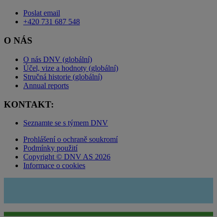
Poslat email
+420 731 687 548
O NÁS
O nás DNV (globální)
Účel, vize a hodnoty (globální)
Stručná historie (globální)
Annual reports
KONTAKT:
Seznamte se s týmem DNV
Prohlášení o ochraně soukromí
Podmínky použití
Copyright © DNV AS 2026
Informace o cookies