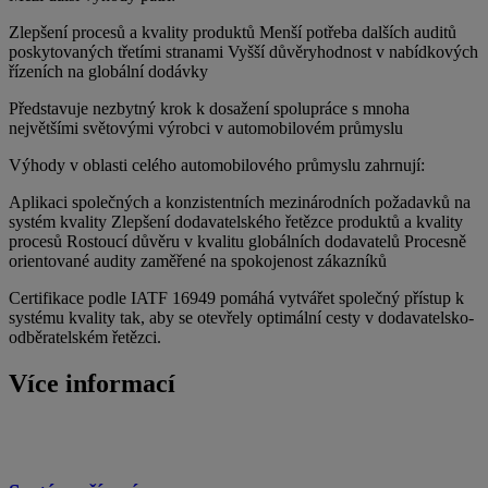
Zlepšení procesů a kvality produktů Menší potřeba dalších auditů
poskytovaných třetími stranami Vyšší důvěryhodnost v nabídkových
řízeních na globální dodávky
Představuje nezbytný krok k dosažení spolupráce s mnoha
největšími světovými výrobci v automobilovém průmyslu
Výhody v oblasti celého automobilového průmyslu zahrnují:
Aplikaci společných a konzistentních mezinárodních požadavků na
systém kvality Zlepšení dodavatelského řetězce produktů a kvality
procesů Rostoucí důvěru v kvalitu globálních dodavatelů Procesně
orientované audity zaměřené na spokojenost zákazníků
Certifikace podle IATF 16949 pomáhá vytvářet společný přístup k
systému kvality tak, aby se otevřely optimální cesty v dodavatelsko-
odběratelském řetězci.
Více informací