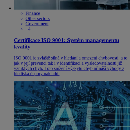
Finance
Other sectors
Government
+4
Certifikace ISO 9001: Systém managementu
kvality
​ISO 9001 je zvláště silná v hledání a omezení chybovosti, a to
jak v její prevenci tak i v identifikaci a vysledovatelnosti již
vzniklých chyb. Toto snížení výskytu chyb přináší výhody z
hlediska úspory nákladů.