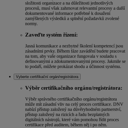
složitosti organizace a na důležitosti jednotlivých
procesů, musí však zahrnovat relevantní procesy a další
dokumentované informace potřebné k dosažení
zamýšlených výsledků a splnění požadavků zvolené
normy.
Zaveďte systém řízení:
Jasná komunikace a nezbytné školení kompetencí jsou
zásadními prvky. Během fáze zavádění budete pracovat
na tom, aby vaše organizace fungovala v souladu s
definovanými a zdokumentovanými procesy. Jakmile se
to podaří, můžete prokázat shodu a účinnost systému.
Vyberte certifikační orgán/registrátora
Výběr certifikačního orgánu/registrátora:
Výběr správného certifikačního orgánu/registrátora
může mít zásadní vliv na celý proces certifikace. DNV
nabízí přístup založený na důvěryhodném partnerství,
přístup založený na rizicích a řadu bezplatných
digitálních nástrojů, které vám pomohou řídit proces
certifikace před auditem, během něj i po něm.