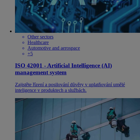
Other sectors
Healthcare
Automotive and aerospace
+5
ISO 42001 - Artificial Intelligence (AI)
management system
Zajistěte řízení a posilování důvěry v uplatňování umělé
inteligence v produktech a službách.