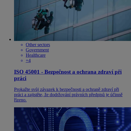
Other sectors
Government
Healthcare
+4
ISO 45001 - Bezpečnost a ochrana zdraví při
práci
Prokažte svůj závazek k bezpečnosti a ochraně zdraví při
práci a zajistěte, že dodržování právních předpisů je účinně
řízeno.