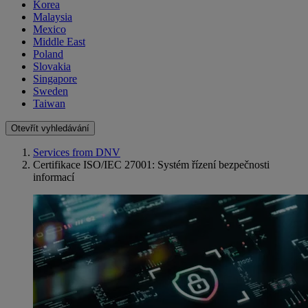
Korea
Malaysia
Mexico
Middle East
Poland
Slovakia
Singapore
Sweden
Taiwan
Otevřít vyhledávání
Services from DNV
Certifikace ISO/IEC 27001: Systém řízení bezpečnosti
informací