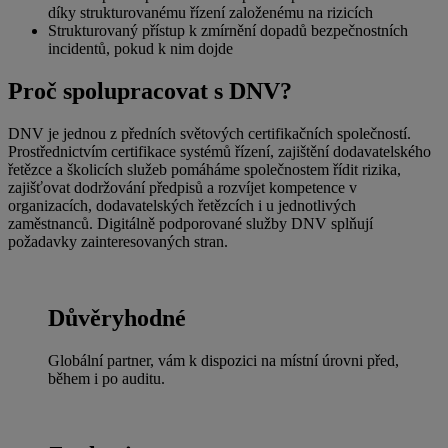
díky strukturovanému řízení založenému na rizicích
Strukturovaný přístup k zmírnění dopadů bezpečnostních
incidentů, pokud k nim dojde
Proč spolupracovat s DNV?
DNV je jednou z předních světových certifikačních společností.
Prostřednictvím certifikace systémů řízení, zajištění dodavatelského
řetězce a školicích služeb pomáháme společnostem řídit rizika,
zajišťovat dodržování předpisů a rozvíjet kompetence v
organizacích, dodavatelských řetězcích i u jednotlivých
zaměstnanců. Digitálně podporované služby DNV splňují
požadavky zainteresovaných stran.
Důvěryhodné
Globální partner, vám k dispozici na místní úrovni před,
během i po auditu.