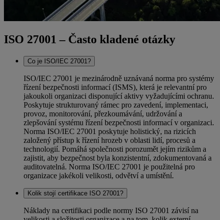
ISO 27001 – Často kladené otázky
Co je ISO/IEC 27001?
ISO/IEC 27001 je mezinárodně uznávaná norma pro systémy
řízení bezpečnosti informací (ISMS), která je relevantní pro
jakoukoli organizaci disponující aktivy vyžadujícími ochranu.
Poskytuje strukturovaný rámec pro zavedení, implementaci,
provoz, monitorování, přezkoumávání, udržování a
zlepšování systému řízení bezpečnosti informací v organizaci.
Norma ISO/IEC 27001 poskytuje holistický, na rizicích
založený přístup k řízení hrozeb v oblasti lidí, procesů a
technologií. Pomáhá společnosti porozumět jejím rizikům a
zajistit, aby bezpečnost byla konzistentní, zdokumentovaná a
auditovatelná. Norma ISO/IEC 27001 je použitelná pro
organizace jakékoli velikosti, odvětví a umístění.
Kolik stojí certifikace ISO 27001?
Náklady na certifikaci podle normy ISO 27001 závisí na
velikosti a složitosti organizace a na tom, kolik externí