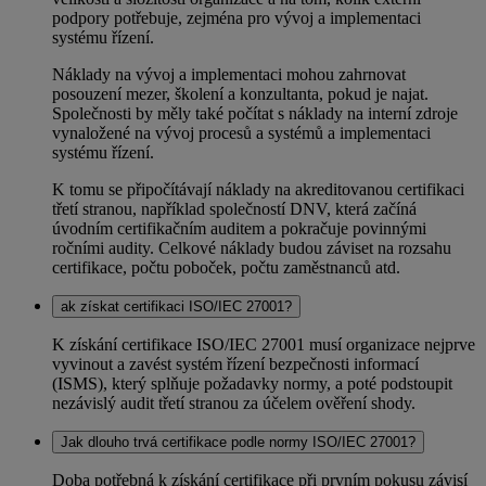
podpory potřebuje, zejména pro vývoj a implementaci
systému řízení.
Náklady na vývoj a implementaci mohou zahrnovat
posouzení mezer, školení a konzultanta, pokud je najat.
Společnosti by měly také počítat s náklady na interní zdroje
vynaložené na vývoj procesů a systémů a implementaci
systému řízení.
K tomu se připočítávají náklady na akreditovanou certifikaci
třetí stranou, například společností DNV, která začíná
úvodním certifikačním auditem a pokračuje povinnými
ročními audity. Celkové náklady budou záviset na rozsahu
certifikace, počtu poboček, počtu zaměstnanců atd.
ak získat certifikaci ISO/IEC 27001?
K získání certifikace ISO/IEC 27001 musí organizace nejprve
vyvinout a zavést systém řízení bezpečnosti informací
(ISMS), který splňuje požadavky normy, a poté podstoupit
nezávislý audit třetí stranou za účelem ověření shody.
Jak dlouho trvá certifikace podle normy ISO/IEC 27001?
Doba potřebná k získání certifikace při prvním pokusu závisí