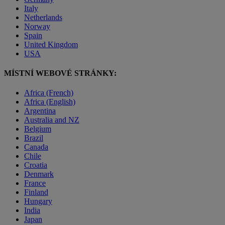
Italy
Netherlands
Norway
Spain
United Kingdom
USA
MÍSTNÍ WEBOVÉ STRÁNKY:
Africa (French)
Africa (English)
Argentina
Australia and NZ
Belgium
Brazil
Canada
Chile
Croatia
Denmark
France
Finland
Hungary
India
Japan