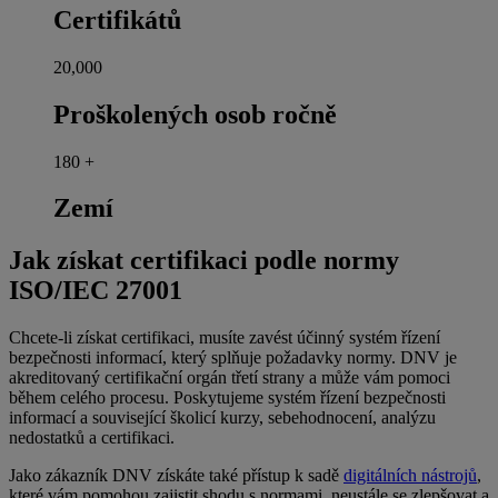
Certifikátů
20,000
Proškolených osob ročně
180
+
Zemí
Jak získat certifikaci podle normy
ISO/IEC 27001
Chcete-li získat certifikaci, musíte zavést účinný systém řízení
bezpečnosti informací, který splňuje požadavky normy. DNV je
akreditovaný certifikační orgán třetí strany a může vám pomoci
během celého procesu. Poskytujeme systém řízení bezpečnosti
informací a související školicí kurzy, sebehodnocení, analýzu
nedostatků a certifikaci.
Jako zákazník DNV získáte také přístup k sadě
digitálních nástrojů
,
které vám pomohou zajistit shodu s normami, neustále se zlepšovat a