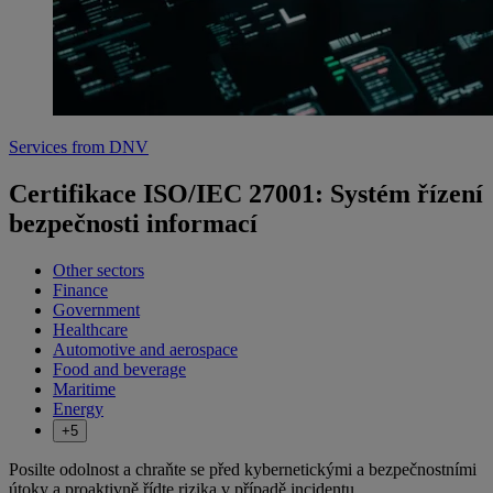
Services from DNV
Certifikace ISO/IEC 27001: Systém řízení
bezpečnosti informací
Other sectors
Finance
Government
Healthcare
Automotive and aerospace
Food and beverage
Maritime
Energy
+5
Posilte odolnost a chraňte se před kybernetickými a bezpečnostními
útoky a proaktivně řídte rizika v případě incidentu.