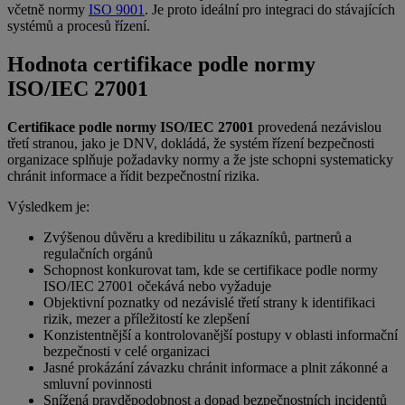
včetně normy
ISO 9001
. Je proto ideální pro integraci do stávajících
systémů a procesů řízení.
Hodnota certifikace podle normy
ISO/IEC 27001
Certifikace podle normy ISO/IEC 27001
provedená nezávislou
třetí stranou, jako je DNV, dokládá, že systém řízení bezpečnosti
organizace splňuje požadavky normy a že jste schopni systematicky
chránit informace a řídit bezpečnostní rizika.
Výsledkem je:
Zvýšenou důvěru a kredibilitu u zákazníků, partnerů a
regulačních orgánů
Schopnost konkurovat tam, kde se certifikace podle normy
ISO/IEC 27001 očekává nebo vyžaduje
Objektivní poznatky od nezávislé třetí strany k identifikaci
rizik, mezer a příležitostí ke zlepšení
Konzistentnější a kontrolovanější postupy v oblasti informační
bezpečnosti v celé organizaci
Jasné prokázání závazku chránit informace a plnit zákonné a
smluvní povinnosti
Snížená pravděpodobnost a dopad bezpečnostních incidentů