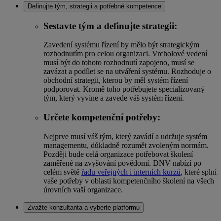
Definujte tým, strategii a potřebné kompetence
Sestavte tým a definujte strategii:
Zavedení systému řízení by mělo být strategickým
rozhodnutím pro celou organizaci. Vrcholové vedení
musí být do tohoto rozhodnutí zapojeno, musí se
zavázat a podílet se na utváření systému. Rozhoduje o
obchodní strategii, kterou by měl systém řízení
podporovat. Kromě toho potřebujete specializovaný
tým, který vyvine a zavede váš systém řízení.
Určete kompetenční potřeby
:
Nejprve musí váš tým, který zavádí a udržuje systém
managementu, důkladně rozumět zvoleným normám.
Později bude celá organizace potřebovat školení
zaměřené na zvyšování povědomí. DNV nabízí po
celém světě
řadu veřejných i interních kurzů
, které splní
vaše potřeby v oblasti kompetenčního školení na všech
úrovních vaší organizace.
Zvažte konzultanta a vyberte platformu