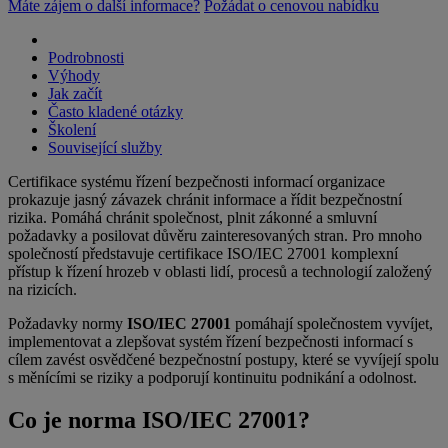
Máte zájem o další informace?
Požádat o cenovou nabídku
Podrobnosti
Výhody
Jak začít
Často kladené otázky
Školení
Související služby
Certifikace systému řízení bezpečnosti informací organizace
prokazuje jasný závazek chránit informace a řídit bezpečnostní
rizika. Pomáhá chránit společnost, plnit zákonné a smluvní
požadavky a posilovat důvěru zainteresovaných stran. Pro mnoho
společností představuje certifikace ISO/IEC 27001 komplexní
přístup k řízení hrozeb v oblasti lidí, procesů a technologií založený
na rizicích.
Požadavky normy
ISO/IEC 27001
pomáhají společnostem vyvíjet,
implementovat a zlepšovat systém řízení bezpečnosti informací s
cílem zavést osvědčené bezpečnostní postupy, které se vyvíjejí spolu
s měnícími se riziky a podporují kontinuitu podnikání a odolnost.
Co je norma ISO/IEC 27001?