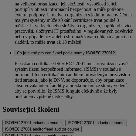
na velikosti organizace, její složitosti, vyspělosti jejích
postupů v oblasti informační bezpečnosti a míře potřebné
externí podpory. U malých organizací s jedním pracovištěm a
malými systémy může získání certifikace trvat pouhé 3
měsíce. U velkých nebo složitých organizací, například s více
pracovišti, složitými IT prostředími, v regulovaných odvětvích
nebo v případě rozsáhlého shromažďování důkazů a prací na
sladění, to může trvat až 18 měsíců.
Co je nutné pro certifikaci podle normy ISO/IEC 27001?
K získání certifikace ISO/IEC 27001 musí organizace zavést
systém řízení bezpečnosti informací (ISMS) v souladu s
normou. Před certifikačním auditem prováděným nezávislou
třetí stranou, jako je DNV, se doporučuje, aby organizace
absolvovala interní audit y a přezkoumání ze strany vedení,
aby se potvrdilo, že ISMS funguje efektivně a že byly
odstraněny zjištěné nedostatky.
Související školení
ISO/IEC 27001 induction course
ISO/IEC 27001 induction course
ISO/IEC 27001 auditor/lead auditor course
ISO/IEC 27001 internal auditor course