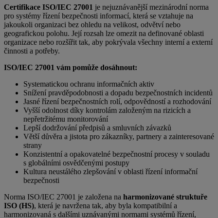
Certifikace ISO/IEC 27001
je nejuznávanější mezinárodní norma
pro systémy řízení bezpečnosti informací, která se vztahuje na
jakoukoli organizaci bez ohledu na velikost, odvětví nebo
geografickou polohu. Její rozsah lze omezit na definované oblasti
organizace nebo rozšířit tak, aby pokrývala všechny interní a externí
činnosti a potřeby.
ISO/IEC 27001 vám pomůže dosáhnout:
Systematickou ochranu informačních aktiv
Snížení pravděpodobnosti a dopadu bezpečnostních incidentů
Jasné řízení bezpečnostních rolí, odpovědností a rozhodování
Vyšší odolnost díky kontrolám založeným na rizicích a
nepřetržitému monitorování
Lepší dodržování předpisů a smluvních závazků
Větší důvěra a jistota pro zákazníky, partnery a zainteresované
strany
Konzistentní a opakovatelné bezpečnostní procesy v souladu
s globálními osvědčenými postupy
Kultura neustálého zlepšování v oblasti řízení informační
bezpečnosti
Norma ISO/IEC 27001 je založena na
harmonizované struktuře
ISO (HS)
, která je navržena tak, aby byla kompatibilní a
harmonizovaná s dalšími uznávanými normami systémů řízení,