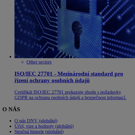
Other sectors
ISO/IEC 27701 - Mezinárodní standard pro
řízení ochrany osobních údajů
Certifikát ISO/IEC 27701 prokazuje shodu s požadavky
GDPR na ochranu osobních údajů a bezpečnost informací.
O NÁS
O nás DNV (globální)
Účel, vize a hodnoty (globální)
Stručná historie (globální)