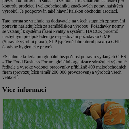
převzetí kontroly nad situací, a vznikl tak mezinárodní standard pro
kontrolu prodejců i velkoobchodníků značkových potravinářských
výrobků. Je podporován také hlavní Italskou obchodní asociací.
Tato norma se vztahuje na dodavatele na všech stupních zpracování
potravin následujících za zemědělskou výrobou. Požadavky normy
se vztahují k systému řízení kvality a systému HACCP, přičemž
nezbytným předpokladem je respektování požadavků GMP
(Správné výrobní praxe), SLP (správné laboratorní praxe) a GHP
(správné hygienické praxe).
FS splňuje kritéria pro globální bezpečnost potravin vydaných CIES
- The Food Business Forum, globální organizace sdružující výkonné
ředitele a vysoké vedoucí pracovníky přibližně 400 maloobchodních
firem (provozujících téměř 200 000 provozoven) a výrobců všech
velikostí.
Více informací