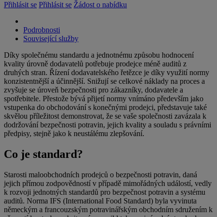
Přihlásit se
Přihlásit se
Žádost o nabídku
Podrobnosti
Související služby
Díky společnému standardu a jednotnému způsobu hodnocení
kvality úrovně dodavatelů potřebuje prodejce méně auditů z
druhých stran. Řízení dodavatelského řetězce je díky využití normy
konzistentnější a účinnější. Snižují se celkové náklady na proces a
zvyšuje se úroveň bezpečnosti pro zákazníky, dodavatele a
spotřebitele. Přestože bývá přijetí normy vnímáno především jako
vstupenka do obchodování s konečnými prodejci, představuje také
skvělou příležitost demonstrovat, že se vaše společnosti zavázala k
dodržování bezpečnosti potravin, jejich kvality a souladu s právními
předpisy, stejně jako k neustálému zlepšování.
Co je standard?
Starosti maloobchodních prodejců o bezpečnosti potravin, daná
jejich přímou zodpovědností v případě mimořádných událostí, vedly
k rozvoji jednotných standardů pro bezpečnost potravin a systému
auditů. Norma IFS (International Food Standard) byla vyvinuta
německým a francouzským potravinářským obchodním sdružením k