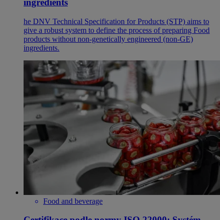
ingredients
he DNV Technical Specification for Products (STP) aims to
give a robust system to define the process of preparing Food
products without non-genetically engineered (non-GE)
ingredients.
Food and beverage
Certifikace podle normy ISO 22000: Systém