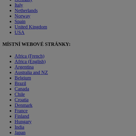
Italy
Netherlands
Norway
Spain
United Kingdom
USA
MÍSTNÍ WEBOVÉ STRÁNKY:
Africa (French)
Africa (English)
Argentina
Australia and NZ
Belgium
Brazil
Canada
Chile
Croatia
Denmark
France
Finland
Hungary
India
Japan