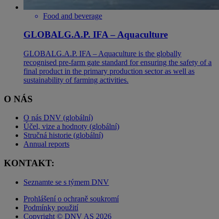
Food and beverage
GLOBALG.A.P. IFA – Aquaculture
GLOBALG.A.P. IFA – Aquaculture is the globally
recognised pre-farm gate standard for ensuring the safety of a
final product in the primary production sector as well as
sustainability of farming activities.
O NÁS
O nás DNV (globální)
Účel, vize a hodnoty (globální)
Stručná historie (globální)
Annual reports
KONTAKT:
Seznamte se s týmem DNV
Prohlášení o ochraně soukromí
Podmínky použití
Copyright © DNV AS 2026