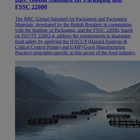
FSSC 22000
The BRC Global Standard for Packaging and Packaging
Materials, developed by the British Retailers in cooperation
with the Institute of Packaging, and the FSSC 22000, based
on ISO/TS 22002-4, address the requirements to guarantee
food safety by applying the HACCP (Hazard Analysis &
Critical Control Points) and GMP (Good Manufacturing
Practice) principles specific to this sector of the food industry.