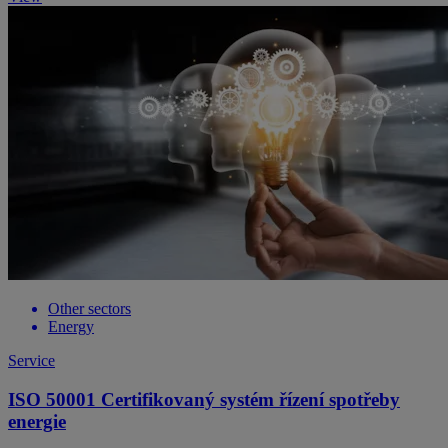
Other sectors
Energy
Service
ISO 50001 Certifikovaný systém řízení spotřeby
energie