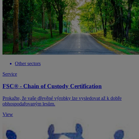
Other sectors
Service
FSC® - Chain of Custody Certification
Prokažte, že vaše dřevěné výrobky lze vysledovat až k dobře
obhospodařovaným lesům.
View