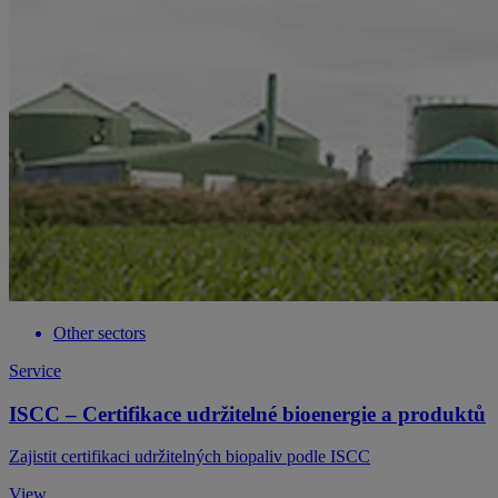
Other sectors
Service
ISCC – Certifikace udržitelné bioenergie a produktů
Zajistit certifikaci udržitelných biopaliv podle ISCC
View