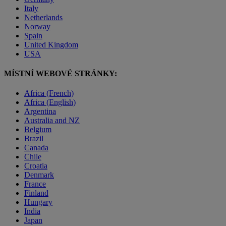
Italy
Netherlands
Norway
Spain
United Kingdom
USA
MÍSTNÍ WEBOVÉ STRÁNKY:
Africa (French)
Africa (English)
Argentina
Australia and NZ
Belgium
Brazil
Canada
Chile
Croatia
Denmark
France
Finland
Hungary
India
Japan