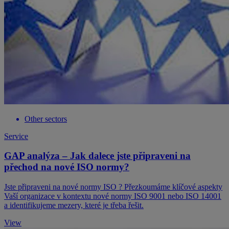
Other sectors
Service
GAP analýza – Jak dalece jste připraveni na
přechod na nové ISO normy?
Jste připraveni na nové normy ISO ? Přezkoumáme klíčové aspekty
Vaší organizace v kontextu nové normy ISO 9001 nebo ISO 14001
a identifikujeme mezery, které je třeba řešit.
View