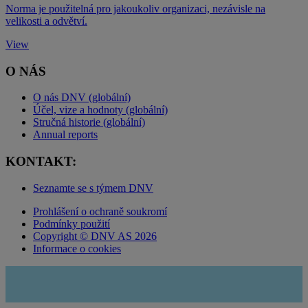
​Norma je použitelná pro jakoukoliv organizaci, nezávisle na
velikosti a odvětví.
View
O NÁS
O nás DNV (globální)
Účel, vize a hodnoty (globální)
Stručná historie (globální)
Annual reports
KONTAKT:
Seznamte se s týmem DNV
Prohlášení o ochraně soukromí
Podmínky použití
Copyright © DNV AS 2026
Informace o cookies