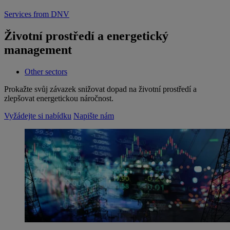
Services from DNV
Životní prostředí a energetický
management
Other sectors
Prokažte svůj závazek snižovat dopad na životní prostředí a
zlepšovat energetickou náročnost.
Vyžádejte si nabídku
Napište nám