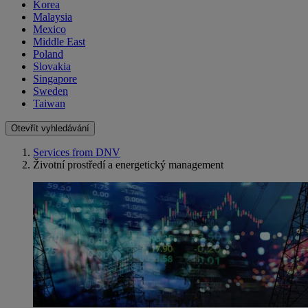
Korea
Malaysia
Mexico
Middle East
Poland
Slovakia
Singapore
Sweden
Taiwan
Otevřít vyhledávání
Services from DNV
Životní prostředí a energetický management