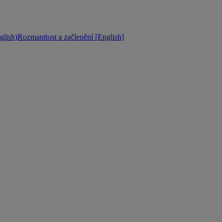
lish)
Rozmanitost a začlenění [English]