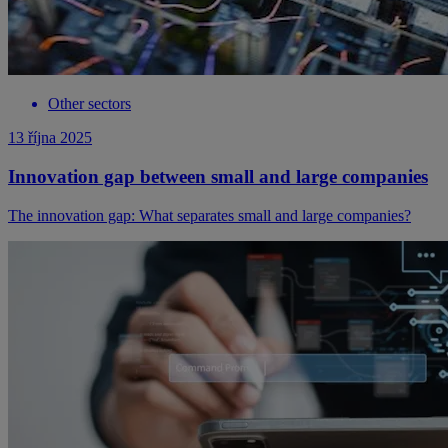
Other sectors
13 října 2025
Innovation gap between small and large companies
The innovation gap: What separates small and large companies?