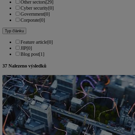
Other sectors
[29]
Cyber security
[0]
Government
[0]
Corporate
[0]
Typ článku
Feature article
[0]
JIP
[0]
Blog post
[1]
37
Nalezeno výsledků