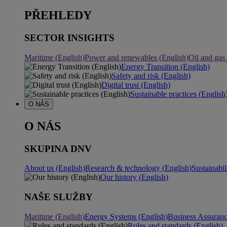
PŘEHLEDY
SECTOR INSIGHTS
Maritime (English)
Power and renewables (English)
Oil and gas
Energy Transition (English)
Safety and risk (English)
Digital trust (English)
Sustainable practices (English
O NÁS
O NÁS
SKUPINA DNV
About us (English)
Research & technology (English)
Sustainabil
Our history (English)
NAŠE SLUŽBY
Maritime (English)
Energy Systems (English)
Business Assuran
Rules and standards (English)