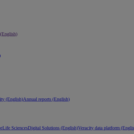
 (English)
)
ity (English)
Annual reports (English)
ce
Life Sciences
Digital Solutions (English)
Veracity data platform (Engli