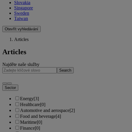
Slovakia
Singapore
Sweden
Taiwan
Otevřít vyhledávání
Articles
Articles
Najděte naše služby
Search
Sector
Energy
[3]
Healthcare
[0]
Automotive and aerospace
[2]
Food and beverage
[4]
Maritime
[0]
Finance
[0]