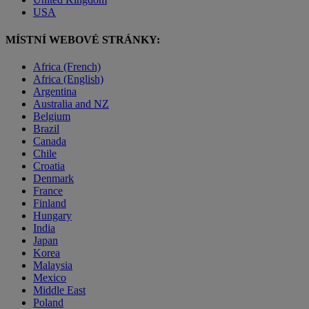
USA
MÍSTNÍ WEBOVÉ STRÁNKY:
Africa (French)
Africa (English)
Argentina
Australia and NZ
Belgium
Brazil
Canada
Chile
Croatia
Denmark
France
Finland
Hungary
India
Japan
Korea
Malaysia
Mexico
Middle East
Poland