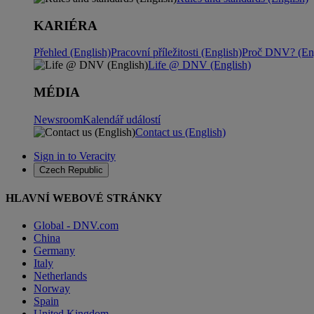
KARIÉRA
Přehled (English)
Pracovní příležitosti (English)
Proč DNV? (Eng
Life @ DNV (English)
MÉDIA
Newsroom
Kalendář událostí
Contact us (English)
Sign in to Veracity
Czech Republic
HLAVNÍ WEBOVÉ STRÁNKY
Global - DNV.com
China
Germany
Italy
Netherlands
Norway
Spain
United Kingdom