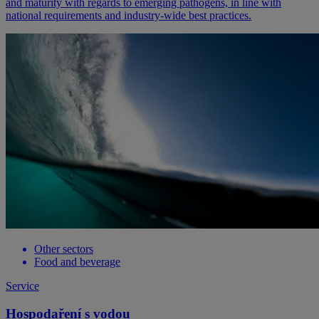
and maturity with regards to emerging pathogens, in line with
national requirements and industry-wide best practices.
Other sectors
Food and beverage
Service
Hospodaření s vodou