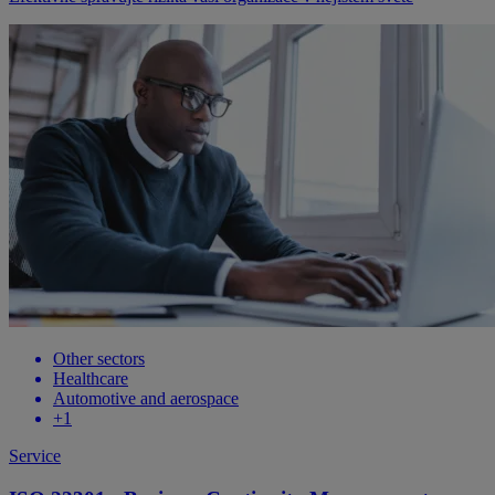
Other sectors
Healthcare
Automotive and aerospace
+
1
Service