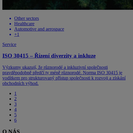
Other sectors
Healthcare
Automotive and aerospace
+
1
Service
ISO 30415 – Řízení diverzity a inkluze
Výzkumy ukazují, že různorodé a inkluzivní společnosti
pravděpodobně předčí ty méně různorodé. Norma ISO 30415 je
vodítkem pro strukturovaný přístup společnosti k rozvoji a získání
obchodních výhod.
1
2
3
4
5
6
O NÁS