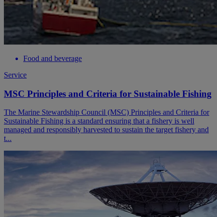
Food and beverage
Service
MSC Principles and Criteria for Sustainable Fishing
The Marine Stewardship Council (MSC) Principles and Criteria for
Sustainable Fishing is a standard ensuring that a fishery is well
managed and responsibly harvested to sustain the target fishery and
t...