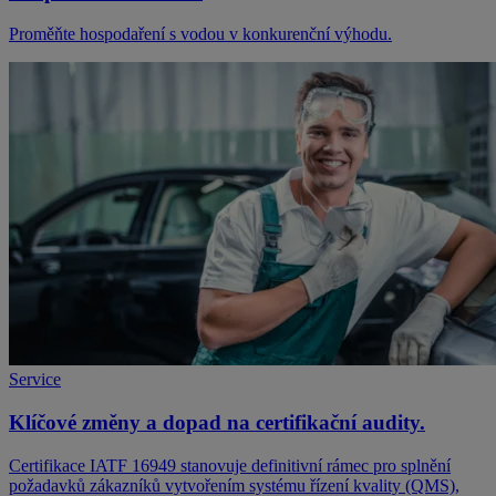
Proměňte hospodaření s vodou v konkurenční výhodu.
Service
Klíčové změny a dopad na certifikační audity.
Certifikace IATF 16949 stanovuje definitivní rámec pro splnění
požadavků zákazníků vytvořením systému řízení kvality (QMS),