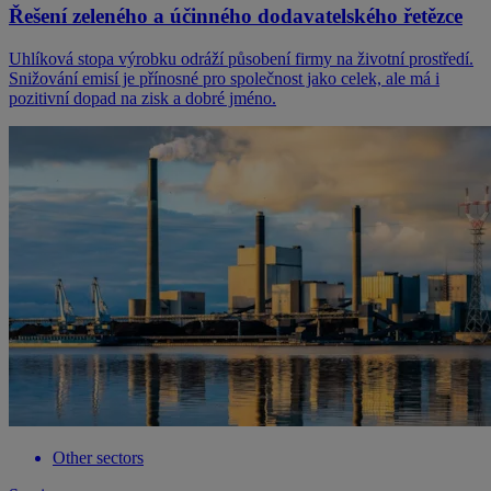
Řešení zeleného a účinného dodavatelského řetězce
Uhlíková stopa výrobku odráží působení firmy na životní prostředí.
Snižování emisí je přínosné pro společnost jako celek, ale má i
pozitivní dopad na zisk a dobré jméno.
Other sectors