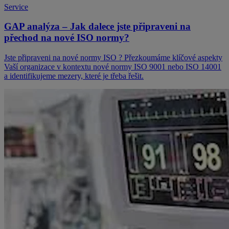
Service
GAP analýza – Jak dalece jste připraveni na
přechod na nové ISO normy?
Jste připraveni na nové normy ISO ? Přezkoumáme klíčové aspekty
Vaší organizace v kontextu nové normy ISO 9001 nebo ISO 14001
a identifikujeme mezery, které je třeba řešit.