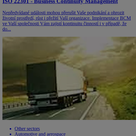
ISO 22301 - Business Continuity Management
Nepředvídané události mohou přerušit Vaše podnikání a ohrozit
životní prostředí, růst i přežití Vaší organizace. Implementace BCM
ve Vaší společnosti Vám zajistí kontinuitu činností i v případě, že
do...
Other sectors
Automotive and aerospace