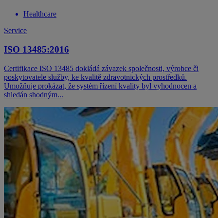
Healthcare
Service
ISO 13485:2016
Certifikace ISO 13485 dokládá závazek společnosti, výrobce či
poskytovatele služby, ke kvalitě zdravotnických prostředků.
Umožňuje prokázat, že systém řízení kvality byl vyhodnocen a
shledán shodným...