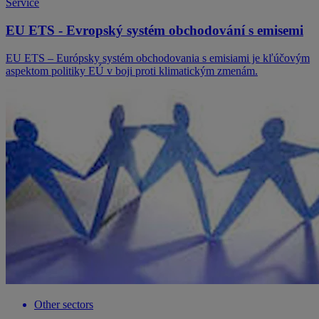
Service
EU ETS - Evropský systém obchodování s emisemi
EU ETS – Európsky systém obchodovania s emisiami je kľúčovým
aspektom politiky EÚ v boji proti klimatickým zmenám.
Other sectors