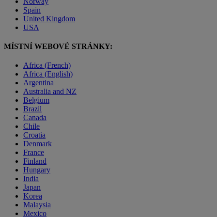
Norway
Spain
United Kingdom
USA
MÍSTNÍ WEBOVÉ STRÁNKY:
Africa (French)
Africa (English)
Argentina
Australia and NZ
Belgium
Brazil
Canada
Chile
Croatia
Denmark
France
Finland
Hungary
India
Japan
Korea
Malaysia
Mexico