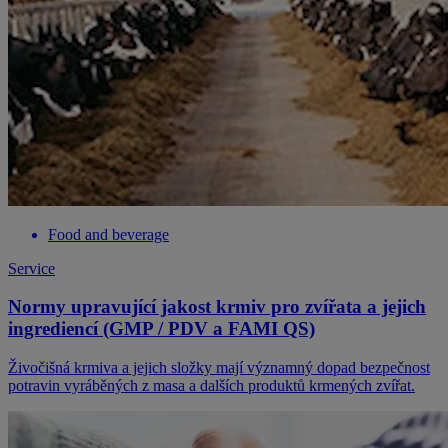
Food and beverage
Service
Normy upravující jakost krmiv pro zvířata a jejich
ingrediencí (GMP / PDV a FAMI QS)
Živočišná krmiva a jejich složky mají významný dopad bezpečnost
potravin vyráběných z masa a dalších produktů krmených zvířat.