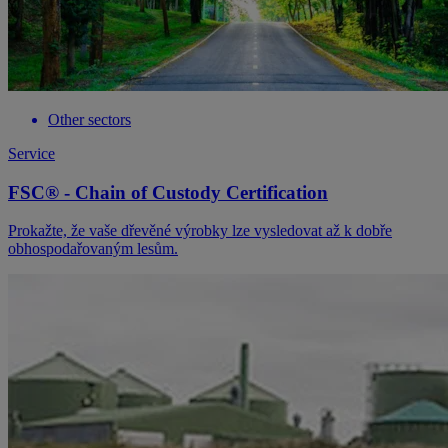
Other sectors
Service
FSC® - Chain of Custody Certification
Prokažte, že vaše dřevěné výrobky lze vysledovat až k dobře
obhospodařovaným lesům.