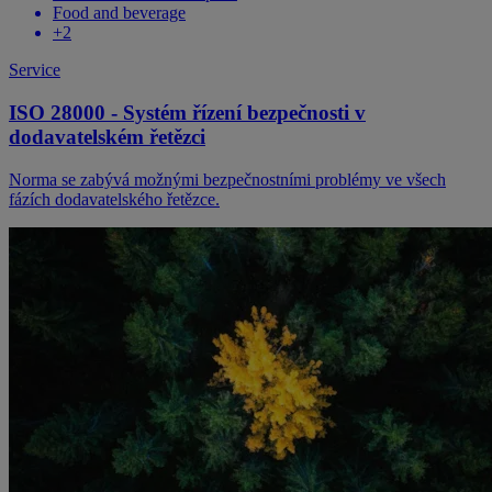
Food and beverage
+
2
Service
ISO 28000 - Systém řízení bezpečnosti v
dodavatelském řetězci
Norma se zabývá možnými bezpečnostními problémy ve všech
fázích dodavatelského řetězce.