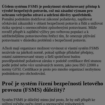
Účelem systému FSMS je poskytnout strukturovaný přístup k
výrobě bezpečných potravin, což má zásadní význam pro
ochranu veřejného zdraví a udržení důvěry spotřebitelů.
Pomáhá podnikům dodržovat zákonné požadavky, naplňovat
očekávání zákazníků v oblasti bezpečnosti potravin a řídit a snižovat
rizika spojená s onemocněními způsobenými potravinami. Může
rovněž přispět k zajištění výživy pro světovou populaci a k
udržitelnějšímu potravinovému řetězci tím, že omezuje plýtvání
potravinami v důsledku problémů s bezpečností potravin.
Ačkoli mají organizace možnost vyvinout si vlastní systém FSMS
nezávisle na jakékoli normě, pokud splňuje příslušné předpisy,
ostatní zainteresované strany a širší společnost budou
pravděpodobně požadovat záruku v podobě certifikace třetí stranou
podle jedné nebo více uznávaných norem, jako jsou ISO 22000 a
normy GFSI. Certifikace je proto pro mnoho organizací nezbytnou
podmínkou pro obchodování.
Proč je systém řízení bezpečnosti letového
provozu (FSMS) důležitý?
Systém FSMS je důležitý mimo jiné proto, že by měl přispět ke
snížení ročního počtu úmrtí a onemocnění způsobených