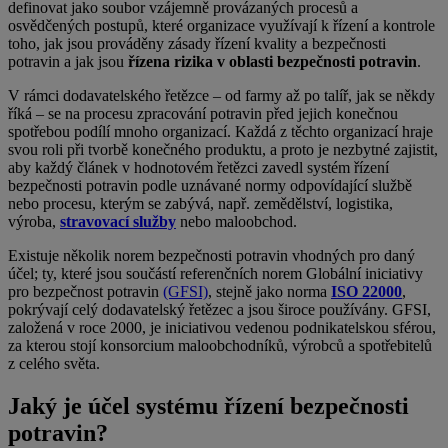
definovat jako soubor vzájemně provázaných procesů a
osvědčených postupů, které organizace využívají k řízení a kontrole
toho, jak jsou prováděny zásady řízení kvality a bezpečnosti
potravin a jak jsou
řízena rizika v oblasti bezpečnosti potravin
.
V rámci dodavatelského řetězce – od farmy až po talíř, jak se někdy
říká – se na procesu zpracování potravin před jejich konečnou
spotřebou podílí mnoho organizací. Každá z těchto organizací hraje
svou roli při tvorbě konečného produktu, a proto je nezbytné zajistit,
aby každý článek v hodnotovém řetězci zavedl systém řízení
bezpečnosti potravin podle uznávané normy odpovídající službě
nebo procesu, kterým se zabývá, např. zemědělství, logistika,
výroba,
stravovací služby
nebo maloobchod.
Existuje několik norem bezpečnosti potravin vhodných pro daný
účel; ty, které jsou součástí referenčních norem Globální iniciativy
pro bezpečnost potravin
(GFSI)
, stejně jako norma
ISO 22000
,
pokrývají celý dodavatelský řetězec a jsou široce používány. GFSI,
založená v roce 2000, je iniciativou vedenou podnikatelskou sférou,
za kterou stojí konsorcium maloobchodníků, výrobců a spotřebitelů
z celého světa.
Jaký je účel systému řízení bezpečnosti
potravin?