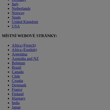
Italy
Netherlands
Norway
Spain
United Kingdom
USA
MÍSTNÍ WEBOVÉ STRÁNKY:
Africa (French)
Africa (English)
Argentina
Australia and NZ
Belgium
Brazil
Canada
Chile
Croatia
Denmark
France
Finland
Hungary
India
Japan