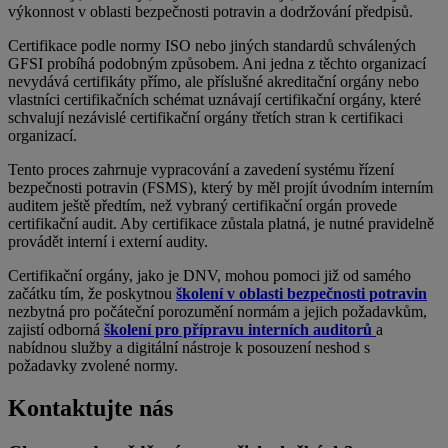
výkonnost v oblasti bezpečnosti potravin a dodržování předpisů.
Certifikace podle normy ISO nebo jiných standardů schválených
GFSI probíhá podobným způsobem. Ani jedna z těchto organizací
nevydává certifikáty přímo, ale příslušné akreditační orgány nebo
vlastníci certifikačních schémat uznávají certifikační orgány, které
schvalují nezávislé certifikační orgány třetích stran k certifikaci
organizací.
Tento proces zahrnuje vypracování a zavedení systému řízení
bezpečnosti potravin (FSMS), který by měl projít úvodním interním
auditem ještě předtím, než vybraný certifikační orgán provede
certifikační audit. Aby certifikace zůstala platná, je nutné pravidelně
provádět interní i externí audity.
Certifikační orgány, jako je DNV, mohou pomoci již od samého
začátku tím, že poskytnou
školení v oblasti bezpečnosti potravin
nezbytná pro počáteční porozumění normám a jejich požadavkům,
zajistí odborná
školení pro přípravu interních auditorů
a
nabídnou služby a digitální nástroje k posouzení neshod s
požadavky zvolené normy.
Kontaktujte nás