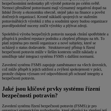
bezpečnostními nedostatky při výrobě potravin po celém světě.
Nemoci přenášené potravinami mají významný negativní dopad na
lidské životy a ekonomiku obecně, stejně jako na finance a pověst
dotčených organizací. Kromě nákladů spojených se stažením
potravinářských výrobků z trhu a soudními spory budou organizace
pravděpodobně nuceny zničit výrobky a plýtvat zdroji.
Spolehlivá výroba bezpečných potravin naopak chrání spotřebitele a
přispívá k posílení reputace podniku a zlepšení přístupu na trh. To
platí zejména pro menší organizace a nové subjekty, které se
ucházejí o status dodavatele. Strukturovaný přístup k řízení
bezpečnosti potravin může v širším kontextu snížit náklady a
umožňuje také integraci systému FSMS s dalšími normami.
Zavedení systému FSMS zapojuje zaměstnance na všech úrovních,
což může přispět k jejich udržení a zvýšení spokojenosti v práci,
protože chápou význam své odpovědnosti při ochraně integrity a
bezpečnosti potravin.
Jaké jsou klíčové prvky systému řízení
bezpečnosti potravin?
Zavedení systému řízení bezpečnosti potravin (FSMS) je pro
organizaci strategickým rozhodnutím, které přispívá ke zlepšení její